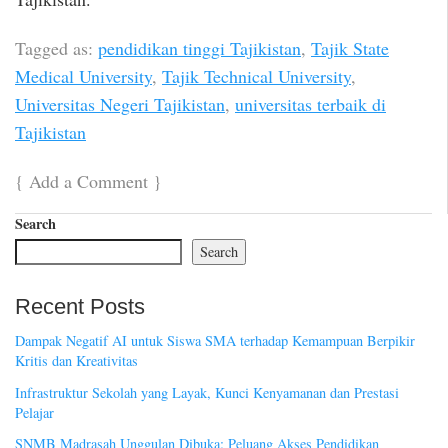
Tagged as:
pendidikan tinggi Tajikistan
,
Tajik State
Medical University
,
Tajik Technical University
,
Universitas Negeri Tajikistan
,
universitas terbaik di
Tajikistan
{
Add a Comment
}
Search
Search
Recent Posts
Dampak Negatif AI untuk Siswa SMA terhadap Kemampuan Berpikir
Kritis dan Kreativitas
Infrastruktur Sekolah yang Layak, Kunci Kenyamanan dan Prestasi
Pelajar
SNMB Madrasah Unggulan Dibuka: Peluang Akses Pendidikan