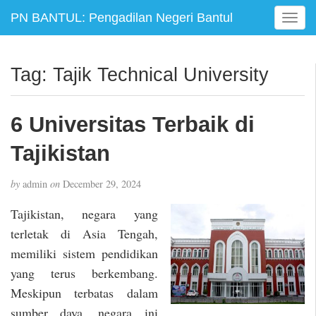
PN BANTUL: Pengadilan Negeri Bantul
T
o
g
g
Tag:
Tajik Technical University
l
e
n
6 Universitas Terbaik di
a
v
Tajikistan
i
g
by
admin
on
December 29, 2024
a
t
Tajikistan, negara yang
i
terletak di Asia Tengah,
o
memiliki sistem pendidikan
n
yang terus berkembang.
Meskipun terbatas dalam
sumber daya, negara ini