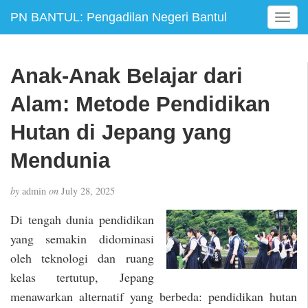
PN BANTUL: Pengadilan Negeri Bantul
T
o
g
g
Anak-Anak Belajar dari
l
e
Alam: Metode Pendidikan
n
a
Hutan di Jepang yang
v
Mendunia
i
g
a
by
admin
on
July 28, 2025
t
i
Di tengah dunia pendidikan
o
yang semakin didominasi
n
oleh teknologi dan ruang
kelas tertutup, Jepang
menawarkan alternatif yang berbeda: pendidikan hutan