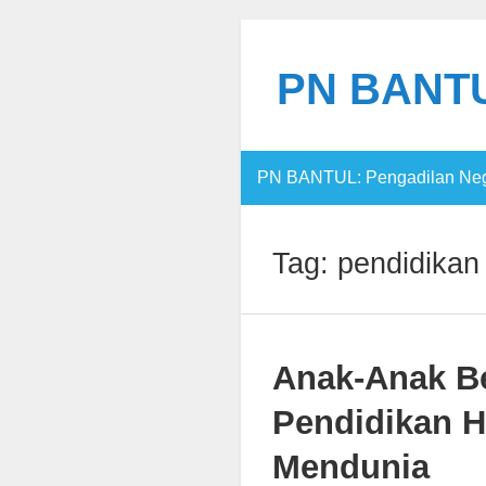
PN BANTUL
PN BANTUL: Pengadilan Nege
Tag:
pendidikan
Anak-Anak Be
Pendidikan H
Mendunia