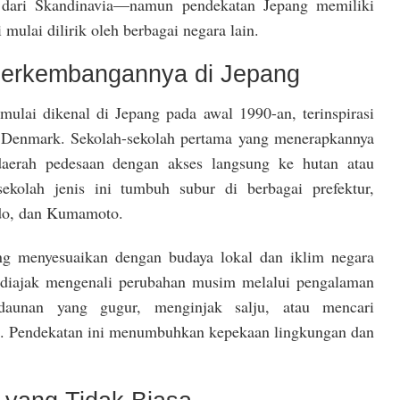
dari Skandinavia—namun pendekatan Jepang memiliki
i mulai dilirik oleh berbagai negara lain.
Perkembangannya di Jepang
ulai dikenal di Jepang pada awal 1990-an, terinspirasi
n Denmark. Sekolah-sekolah pertama yang menerapkannya
 daerah pedesaan dengan akses langsung ke hutan atau
ekolah jenis ini tumbuh subur di berbagai prefektur,
do, dan Kumamoto.
ng menyesuaikan dengan budaya lokal dan iklim negara
diajak mengenali perubahan musim melalui pengalaman
aunan yang gugur, menginjak salju, atau mencari
s. Pendekatan ini menumbuhkan kepekaan lingkungan dan