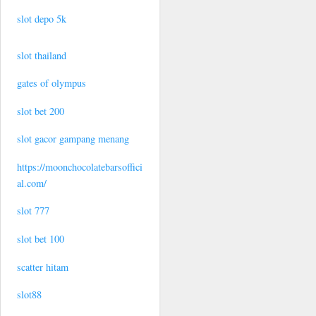
slot depo 5k
slot thailand
gates of olympus
slot bet 200
slot gacor gampang menang
https://moonchocolatebarsoffici
al.com/
slot 777
slot bet 100
scatter hitam
slot88