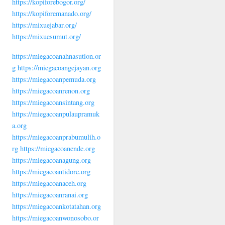
https://kopiforebogor.org/
https://kopiforemanado.org/
https://mixuejabar.org/
https://mixuesumut.org/
https://miegacoanahnasution.or
g
https://miegacoangejayan.org
https://miegacoanpemuda.org
https://miegacoanrenon.org
https://miegacoansintang.org
https://miegacoanpulaupramuk
a.org
https://miegacoanprabumulih.o
rg
https://miegacoanende.org
https://miegacoanagung.org
https://miegacoantidore.org
https://miegacoanaceh.org
https://miegacoanranai.org
https://miegacoankotatahan.org
https://miegacoanwonosobo.or