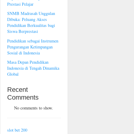
Prestasi Pelajar
SNMB Madrasah Unggulan
Dibuka: Peluang Akses
Pendidikan Berkualitas bagi
Siswa Berprestasi
Pendidikan sebagai Instrumen
Pengurangan Ketimpangan
Sosial di Indonesia
Masa Depan Pendidikan
Indonesia di Tengah Dinamika
Global
Recent
Comments
No comments to show.
slot bet 200