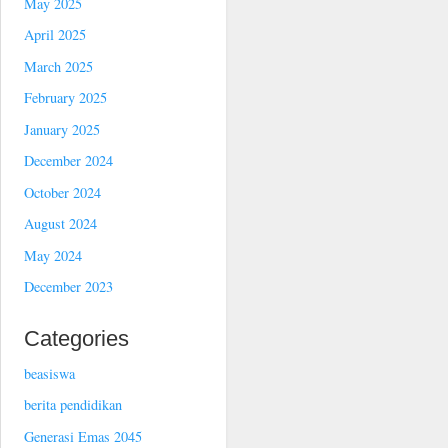
May 2025
April 2025
March 2025
February 2025
January 2025
December 2024
October 2024
August 2024
May 2024
December 2023
Categories
beasiswa
berita pendidikan
Generasi Emas 2045