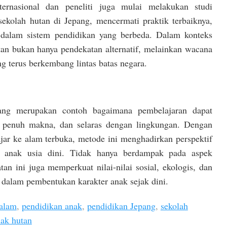
nternasional dan peneliti juga mulai melakukan studi
sekolah hutan di Jepang, mencermati praktik terbaiknya,
 dalam sistem pendidikan yang berbeda. Dalam konteks
tan bukan hanya pendekatan alternatif, melainkan wacana
g terus berkembang lintas batas negara.
ang merupakan contoh bagaimana pembelajaran dapat
, penuh makna, dan selaras dengan lingkungan. Dengan
ar ke alam terbuka, metode ini menghadirkan perspektif
n anak usia dini. Tidak hanya berdampak pada aspek
atan ini juga memperkuat nilai-nilai sosial, ekologis, dan
 dalam pembentukan karakter anak sejak dini.
 alam
,
pendidikan anak
,
pendidikan Jepang
,
sekolah
ak hutan