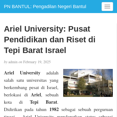
PN BANTUL: Pengadilan Negeri Bantul
T
o
g
g
Ariel University: Pusat
l
e
Pendidikan dan Riset di
n
a
Tepi Barat Israel
v
i
by
admin
on
February 19, 2025
g
a
Ariel University
adalah
t
salah satu universitas yang
i
berkembang pesat di Israel,
o
n
Ariel
berlokasi di
, sebuah
Tepi Barat
kota di
.
1982
Didirikan pada tahun
sebagai sebuah perguruan
tinggi , Ariel University mendapatkan status sebagai