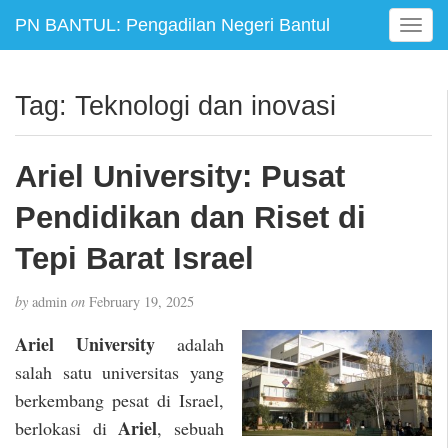
PN BANTUL: Pengadilan Negeri Bantul
T
o
g
g
Tag:
Teknologi dan inovasi
l
e
n
Ariel University: Pusat
a
v
Pendidikan dan Riset di
i
g
Tepi Barat Israel
a
t
by
admin
on
February 19, 2025
i
o
Ariel University
adalah
n
salah satu universitas yang
berkembang pesat di Israel,
Ariel
berlokasi di
, sebuah