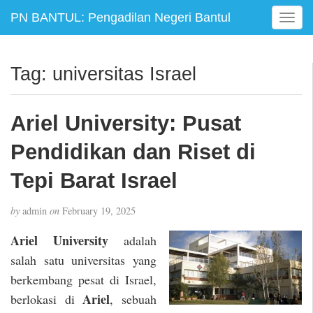
PN BANTUL: Pengadilan Negeri Bantul
T
o
g
g
Tag:
universitas Israel
l
e
n
Ariel University: Pusat
a
v
Pendidikan dan Riset di
i
g
Tepi Barat Israel
a
t
by
admin
on
February 19, 2025
i
o
Ariel University
adalah
n
salah satu universitas yang
berkembang pesat di Israel,
Ariel
berlokasi di
, sebuah