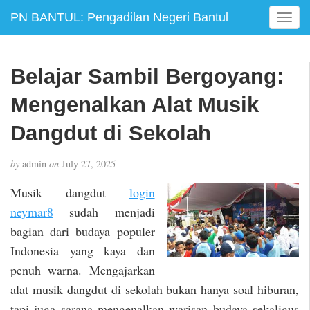
PN BANTUL: Pengadilan Negeri Bantul
T
o
g
g
Belajar Sambil Bergoyang:
l
e
Mengenalkan Alat Musik
n
a
Dangdut di Sekolah
v
i
by
admin
on
July 27, 2025
g
a
Musik dangdut
login
t
neymar8
sudah menjadi
i
bagian dari budaya populer
o
n
Indonesia yang kaya dan
penuh warna. Mengajarkan
alat musik dangdut di sekolah bukan hanya soal hiburan,
tapi juga sarana mengenalkan warisan budaya sekaligus