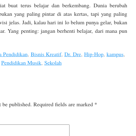
iat buat terus belajar dan berkembang. Dunia berubah
ukan yang paling pintar di atas kertas, tapi yang paling
visi jelas. Jadi, kalau hari ini lo belum punya gelar, bukan
esar. Yang penting: jangan berhenti belajar, dari mana pun
a Pendidikan
,
Bisnis Kreatif
,
Dr. Dre
,
Hip-Hop
,
kampus
,
,
Pendidikan Musik
,
Sekolah
t be published.
Required fields are marked
*