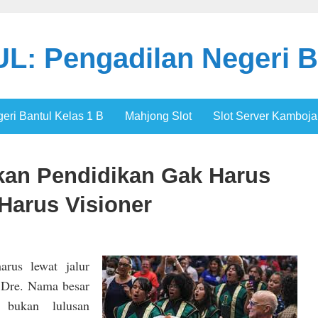
: Pengadilan Negeri B
ri Bantul Kelas 1 B
Mahjong Slot
Slot Server Kamboja
ikan Pendidikan Gak Harus
 Harus Visioner
arus lewat jalur
r. Dre. Nama besar
 bukan lulusan