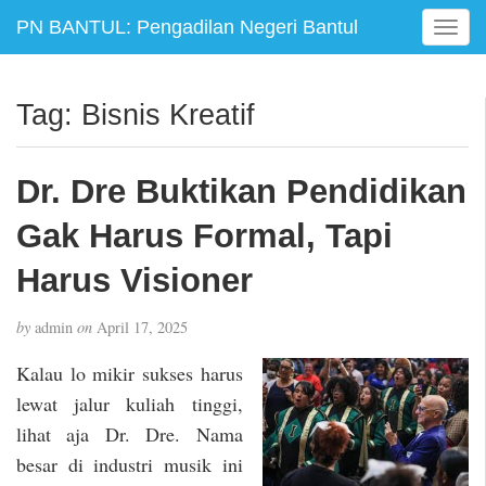
PN BANTUL: Pengadilan Negeri Bantul
T
o
g
g
Tag:
Bisnis Kreatif
l
e
n
Dr. Dre Buktikan Pendidikan
a
v
Gak Harus Formal, Tapi
i
g
Harus Visioner
a
t
by
admin
on
April 17, 2025
i
o
Kalau lo mikir sukses harus
n
lewat jalur kuliah tinggi,
lihat aja Dr. Dre. Nama
besar di industri musik ini