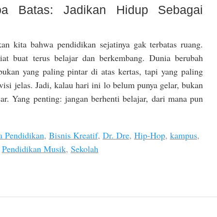
pa Batas: Jadikan Hidup Sebagai
an kita bahwa pendidikan sejatinya gak terbatas ruang.
iat buat terus belajar dan berkembang. Dunia berubah
ukan yang paling pintar di atas kertas, tapi yang paling
visi jelas. Jadi, kalau hari ini lo belum punya gelar, bukan
esar. Yang penting: jangan berhenti belajar, dari mana pun
a Pendidikan
,
Bisnis Kreatif
,
Dr. Dre
,
Hip-Hop
,
kampus
,
,
Pendidikan Musik
,
Sekolah