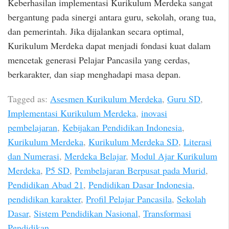
Keberhasilan implementasi Kurikulum Merdeka sangat
bergantung pada sinergi antara guru, sekolah, orang tua,
dan pemerintah. Jika dijalankan secara optimal,
Kurikulum Merdeka dapat menjadi fondasi kuat dalam
mencetak generasi Pelajar Pancasila yang cerdas,
berkarakter, dan siap menghadapi masa depan.
Tagged as:
Asesmen Kurikulum Merdeka
,
Guru SD
,
Implementasi Kurikulum Merdeka
,
inovasi
pembelajaran
,
Kebijakan Pendidikan Indonesia
,
Kurikulum Merdeka
,
Kurikulum Merdeka SD
,
Literasi
dan Numerasi
,
Merdeka Belajar
,
Modul Ajar Kurikulum
Merdeka
,
P5 SD
,
Pembelajaran Berpusat pada Murid
,
Pendidikan Abad 21
,
Pendidikan Dasar Indonesia
,
pendidikan karakter
,
Profil Pelajar Pancasila
,
Sekolah
Dasar
,
Sistem Pendidikan Nasional
,
Transformasi
Pendidikan