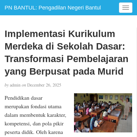
PN BANTUL: Pengadilan Negeri Bantul
T
o
g
g
Implementasi Kurikulum
l
e
Merdeka di Sekolah Dasar:
n
a
Transformasi Pembelajaran
v
yang Berpusat pada Murid
i
g
a
by
admin
on
December 26, 2025
t
i
Pendidikan dasar
o
merupakan fondasi utama
n
dalam membentuk karakter,
kompetensi, dan pola pikir
peserta didik. Oleh karena