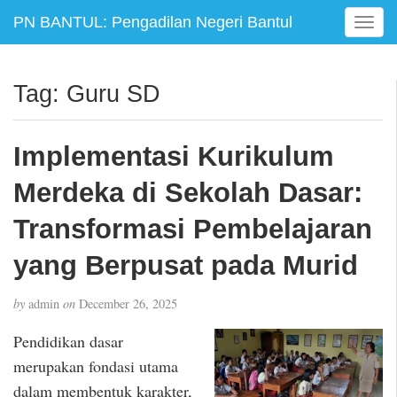
PN BANTUL: Pengadilan Negeri Bantul
T
o
g
g
Tag:
Guru SD
l
e
n
Implementasi Kurikulum
a
v
Merdeka di Sekolah Dasar:
i
g
Transformasi Pembelajaran
a
yang Berpusat pada Murid
t
i
o
by
admin
on
December 26, 2025
n
Pendidikan dasar
merupakan fondasi utama
dalam membentuk karakter,