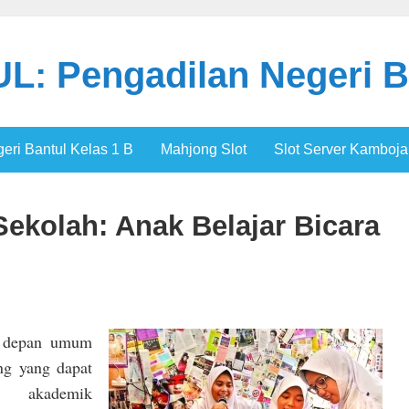
: Pengadilan Negeri B
ri Bantul Kelas 1 B
Mahjong Slot
Slot Server Kamboja
Sekolah: Anak Belajar Bicara
i depan umum
ng yang dapat
n akademik