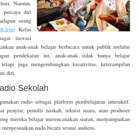
-hari. Namun,
 percaya diri
hadapan orang
8.live/
Kelas
agai inovasi
nkan anak-anak belajar berbicara untuk publik melalui
gan pendekatan ini, anak-anak tidak hanya belajar
 tetapi juga mengembangkan kreativitas, keterampilan
n diri.
adio Sekolah
unakan radio sebagai platform pembelajaran interaktif.
i penyiar, penulis naskah, teknisi suara, atau produser
orong mereka belajar merencanakan siaran, menyampaikan
n menyesuaikan nada bicara sesuai audiens.