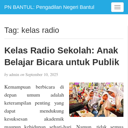
PN BANTUL: Pengadilan Negeri Bantul
T
o
g
g
Tag:
kelas radio
l
e
n
Kelas Radio Sekolah: Anak
a
v
Belajar Bicara untuk Publik
i
g
by
admin
on
September 10, 2025
a
t
Kemampuan berbicara di
i
depan umum adalah
o
keterampilan penting yang
n
dapat mendukung
kesuksesan akademik
maupun kehidupan sehari-hari. Namun, tidak semua