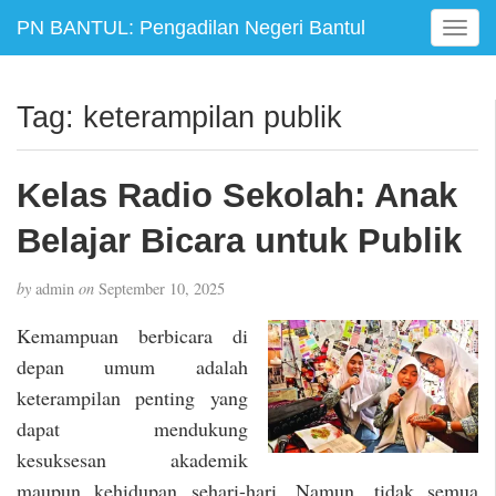
PN BANTUL: Pengadilan Negeri Bantul
T
o
g
g
Tag:
keterampilan publik
l
e
n
Kelas Radio Sekolah: Anak
a
v
Belajar Bicara untuk Publik
i
g
by
admin
on
September 10, 2025
a
t
Kemampuan berbicara di
i
depan umum adalah
o
keterampilan penting yang
n
dapat mendukung
kesuksesan akademik
maupun kehidupan sehari-hari. Namun, tidak semua