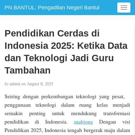
PN BANTUL: Pengadilan Negeri Bantul
T
o
g
g
Pendidikan Cerdas di
l
e
Indonesia 2025: Ketika Data
n
a
dan Teknologi Jadi Guru
v
Tambahan
i
g
a
by
admin
on
August 8, 2025
t
i
Seiring dengan perkembangan teknologi yang pesat,
o
penggunaan teknologi dalam ruang kelas menjadi
n
semakin penting untuk mendukung transformasi
pendidikan di Indonesia.
mahjong
Dengan visi
Pendidikan 2025, Indonesia tengah bergerak maju dalam