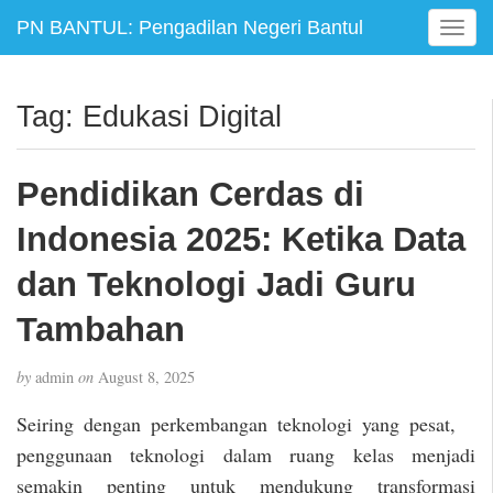
PN BANTUL: Pengadilan Negeri Bantul
T
o
g
g
Tag:
Edukasi Digital
l
e
n
Pendidikan Cerdas di
a
v
Indonesia 2025: Ketika Data
i
g
dan Teknologi Jadi Guru
a
Tambahan
t
i
o
by
admin
on
August 8, 2025
n
Seiring dengan perkembangan teknologi yang pesat,
penggunaan teknologi dalam ruang kelas menjadi
semakin penting untuk mendukung transformasi