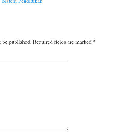
,
Sistem Pendidikan
t be published.
Required fields are marked
*