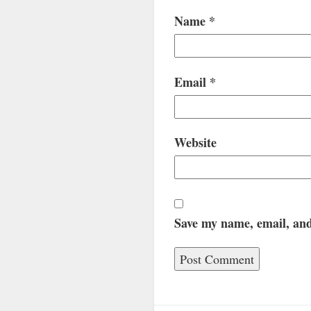
Name
*
Email
*
Website
Save my name, email, and 