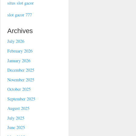
situs slot gacor
slot gacor 777
Archives
July 2026
February 2026
January 2026
December 2025
November 2025
October 2025
September 2025
August 2025
July 2025
June 2025