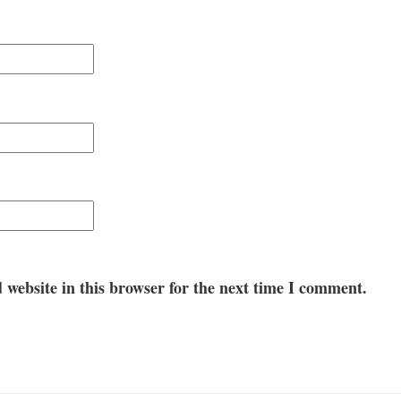
website in this browser for the next time I comment.