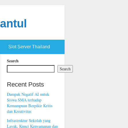
antul
Slot Server Thailand
Search
Search
Recent Posts
Dampak Negatif AI untuk
Siswa SMA terhadap
Kemampuan Berpikir Kritis
dan Kreativitas
Infrastruktur Sekolah yang
Layak, Kunci Kenyamanan dan