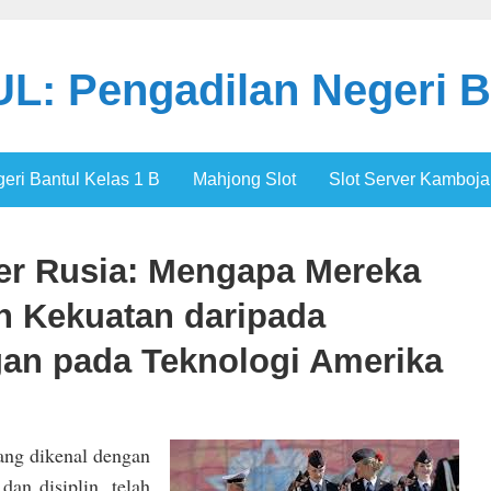
: Pengadilan Negeri B
ri Bantul Kelas 1 B
Mahjong Slot
Slot Server Kamboja
ter Rusia: Mengapa Mereka
h Kekuatan daripada
an pada Teknologi Amerika
yang dikenal dengan
dan disiplin, telah