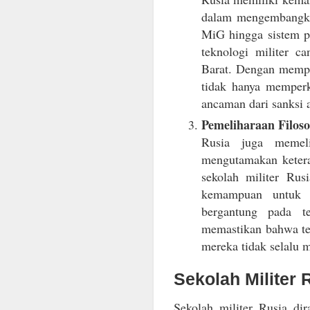
dalam mengembangkan
MiG hingga sistem pe
teknologi militer c
Barat. Dengan mempr
tidak hanya memperk
ancaman dari sanksi 
Pemeliharaan Filosof
Rusia juga memelih
mengutamakan keteram
sekolah militer Rus
kemampuan untuk b
bergantung pada t
memastikan bahwa te
mereka tidak selalu m
Sekolah Militer 
Sekolah militer Rusia di