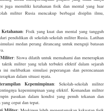
api juga memiliki ketahanan fisik dan mental yang luar
olah militer Rusia mencakup berbagai disiplin ilmu,
n Ketahanan
: Fisik yang kuat dan mental yang tangguh
ari pendidikan di sekolah-sekolah militer Rusia. Latihan
 simulasi medan perang dirancang untuk menguji batasan
wa.
 Militer
: Siswa dilatih untuk memahami dan menerapkan
 taktik militer yang telah terbukti efektif dalam sejarah
n ini melibatkan simulasi peperangan dan perencanaan
terapkan dalam situasi nyata.
terampilan Kepemimpinan
: Sekolah-sekolah militer
ntingnya kepemimpinan yang efektif. Komandan militer
pin pasukan dalam kondisi yang penuh tekanan dan
yang cepat dan tepat.
i Militer
: Meskipun lebih mengutamakan kekuatan fisik