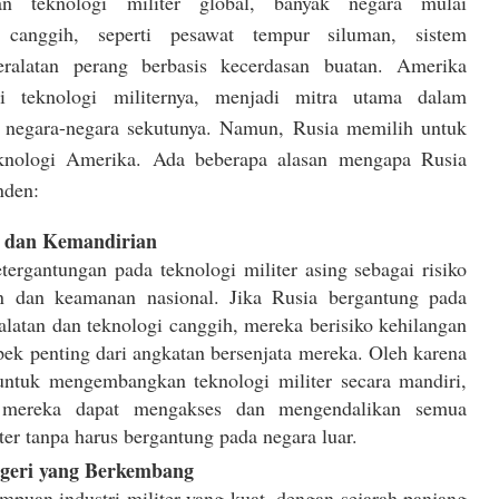
n teknologi militer global, banyak negara mulai
 canggih, seperti pesawat tempur siluman, sistem
eralatan perang berbasis kecerdasan buatan. Amerika
i teknologi militernya, menjadi mitra utama dalam
 negara-negara sekutunya. Namun, Rusia memilih untuk
eknologi Amerika. Ada beberapa alasan mengapa Rusia
nden:
 dan Kemandirian
rgantungan pada teknologi militer asing sebagai risiko
n dan keamanan nasional. Jika Rusia bergantung pada
alatan dan teknologi canggih, mereka berisiko kehilangan
pek penting dari angkatan bersenjata mereka. Oleh karena
 untuk mengembangkan teknologi militer secara mandiri,
mereka dapat mengakses dan mengendalikan semua
er tanpa harus bergantung pada negara luar.
geri yang Berkembang
puan industri militer yang kuat, dengan sejarah panjang