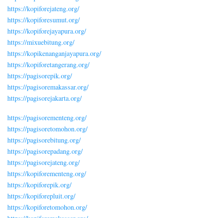
https://kopiforejateng.org/
https://kopiforesumut.org/
https://kopiforejayapura.org/
https://mixuebitung.org/
https://kopikenanganjayapura.org/
https://kopiforetangerang.org/
https://pagisorepik.org/
https://pagisoremakassar.org/
https://pagisorejakarta.org/
https://pagisorementeng.org/
https://pagisoretomohon.org/
https://pagisorebitung.org/
https://pagisorepadang.org/
https://pagisorejateng.org/
https://kopiforementeng.org/
https://kopiforepik.org/
https://kopiforepluit.org/
https://kopiforetomohon.org/