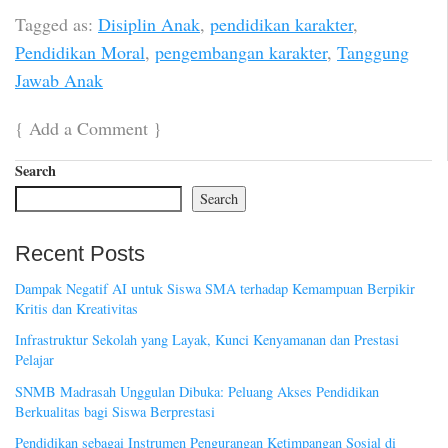
Tagged as:
Disiplin Anak
,
pendidikan karakter
,
Pendidikan Moral
,
pengembangan karakter
,
Tanggung
Jawab Anak
{
Add a Comment
}
Search
Search
Recent Posts
Dampak Negatif AI untuk Siswa SMA terhadap Kemampuan Berpikir
Kritis dan Kreativitas
Infrastruktur Sekolah yang Layak, Kunci Kenyamanan dan Prestasi
Pelajar
SNMB Madrasah Unggulan Dibuka: Peluang Akses Pendidikan
Berkualitas bagi Siswa Berprestasi
Pendidikan sebagai Instrumen Pengurangan Ketimpangan Sosial di