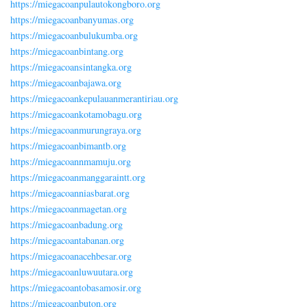
https://miegacoanpulautokongboro.org
https://miegacoanbanyumas.org
https://miegacoanbulukumba.org
https://miegacoanbintang.org
https://miegacoansintangka.org
https://miegacoanbajawa.org
https://miegacoankepulauanmerantiriau.org
https://miegacoankotamobagu.org
https://miegacoanmurungraya.org
https://miegacoanbimantb.org
https://miegacoannmamuju.org
https://miegacoanmanggaraintt.org
https://miegacoanniasbarat.org
https://miegacoanmagetan.org
https://miegacoanbadung.org
https://miegacoantabanan.org
https://miegacoanacehbesar.org
https://miegacoanluwuutara.org
https://miegacoantobasamosir.org
https://miegacoanbuton.org