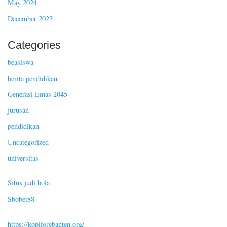
May 2024
December 2023
Categories
beasiswa
berita pendidikan
Generasi Emas 2045
jurusan
pendidikan
Uncategorized
universitas
Situs judi bola
Sbobet88
https://kopiforebanten.org/