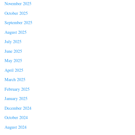
November 2025
October 2025
September 2025
August 2025
July 2025
June 2025
May 2025
April 2025
March 2025
February 2025
January 2025
December 2024
October 2024
August 2024