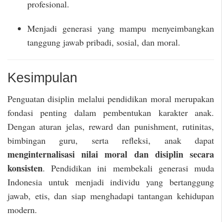
profesional.
Menjadi generasi yang mampu menyeimbangkan
tanggung jawab pribadi, sosial, dan moral.
Kesimpulan
Penguatan disiplin melalui pendidikan moral merupakan
fondasi penting dalam pembentukan karakter anak.
Dengan aturan jelas, reward dan punishment, rutinitas,
bimbingan guru, serta refleksi, anak dapat
menginternalisasi nilai moral dan disiplin secara
konsisten
. Pendidikan ini membekali generasi muda
Indonesia untuk menjadi individu yang bertanggung
jawab, etis, dan siap menghadapi tantangan kehidupan
modern.