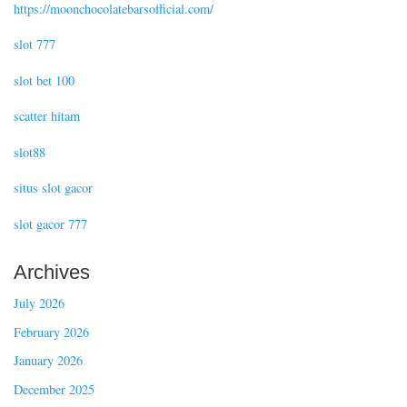
https://moonchocolatebarsofficial.com/
slot 777
slot bet 100
scatter hitam
slot88
situs slot gacor
slot gacor 777
Archives
July 2026
February 2026
January 2026
December 2025