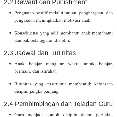
2.2 Reward dan Punishment
Penguatan positif melalui pujian, penghargaan, dan
pengakuan meningkatkan motivasi anak.
Konsekuensi yang adil membantu anak memahami
dampak pelanggaran disiplin.
2.3 Jadwal dan Rutinitas
Anak belajar mengatur waktu untuk belajar,
bermain, dan istirahat.
Rutinitas yang terstruktur membentuk kebiasaan
disiplin jangka panjang.
2.4 Pembimbingan dan Teladan Guru
Guru menjadi contoh disiplin dalam perilaku,