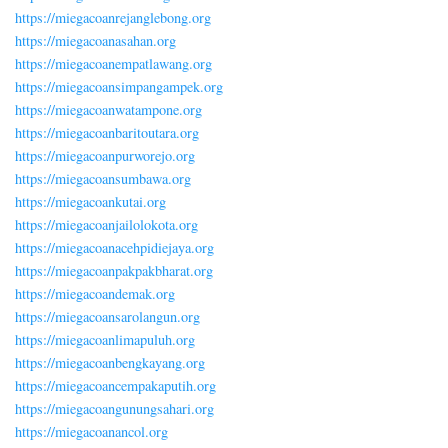
https://miegacoanrejanglebong.org
https://miegacoanasahan.org
https://miegacoanempatlawang.org
https://miegacoansimpangampek.org
https://miegacoanwatampone.org
https://miegacoanbaritoutara.org
https://miegacoanpurworejo.org
https://miegacoansumbawa.org
https://miegacoankutai.org
https://miegacoanjailolokota.org
https://miegacoanacehpidiejaya.org
https://miegacoanpakpakbharat.org
https://miegacoandemak.org
https://miegacoansarolangun.org
https://miegacoanlimapuluh.org
https://miegacoanbengkayang.org
https://miegacoancempakaputih.org
https://miegacoangunungsahari.org
https://miegacoanancol.org