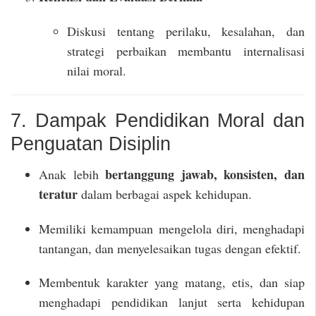
Diskusi tentang perilaku, kesalahan, dan
strategi perbaikan membantu internalisasi
nilai moral.
7. Dampak Pendidikan Moral dan
Penguatan Disiplin
bertanggung jawab, konsisten, dan
Anak lebih
teratur
dalam berbagai aspek kehidupan.
Memiliki kemampuan mengelola diri, menghadapi
tantangan, dan menyelesaikan tugas dengan efektif.
Membentuk karakter yang matang, etis, dan siap
menghadapi pendidikan lanjut serta kehidupan