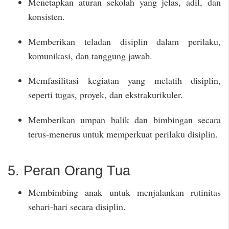
Menetapkan aturan sekolah yang jelas, adil, dan
konsisten.
Memberikan teladan disiplin dalam perilaku,
komunikasi, dan tanggung jawab.
Memfasilitasi kegiatan yang melatih disiplin,
seperti tugas, proyek, dan ekstrakurikuler.
Memberikan umpan balik dan bimbingan secara
terus-menerus untuk memperkuat perilaku disiplin.
5. Peran Orang Tua
Membimbing anak untuk menjalankan rutinitas
sehari-hari secara disiplin.