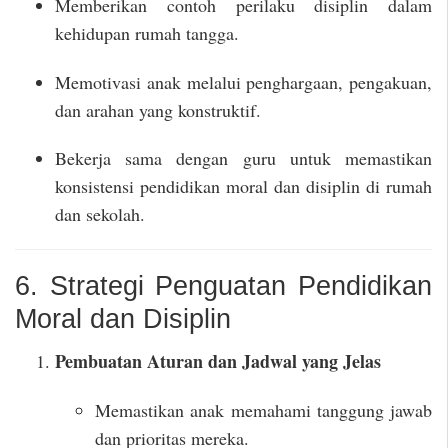
Memberikan contoh perilaku disiplin dalam
kehidupan rumah tangga.
Memotivasi anak melalui penghargaan, pengakuan,
dan arahan yang konstruktif.
Bekerja sama dengan guru untuk memastikan
konsistensi pendidikan moral dan disiplin di rumah
dan sekolah.
6. Strategi Penguatan Pendidikan
Moral dan Disiplin
Pembuatan Aturan dan Jadwal yang Jelas
Memastikan anak memahami tanggung jawab
dan prioritas mereka.