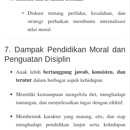
Diskusi tentang perilaku, kesalahan, dan
strategi perbaikan membantu internalisasi
nilai moral.
7. Dampak Pendidikan Moral dan
Penguatan Disiplin
bertanggung jawab, konsisten, dan
Anak lebih
teratur
dalam berbagai aspek kehidupan.
Memiliki kemampuan mengelola diri, menghadapi
tantangan, dan menyelesaikan tugas dengan efektif.
Membentuk karakter yang matang, etis, dan siap
menghadapi pendidikan lanjut serta kehidupan