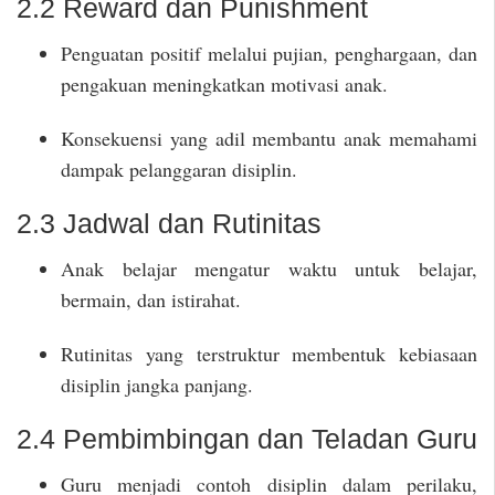
2.2 Reward dan Punishment
Penguatan positif melalui pujian, penghargaan, dan
pengakuan meningkatkan motivasi anak.
Konsekuensi yang adil membantu anak memahami
dampak pelanggaran disiplin.
2.3 Jadwal dan Rutinitas
Anak belajar mengatur waktu untuk belajar,
bermain, dan istirahat.
Rutinitas yang terstruktur membentuk kebiasaan
disiplin jangka panjang.
2.4 Pembimbingan dan Teladan Guru
Guru menjadi contoh disiplin dalam perilaku,