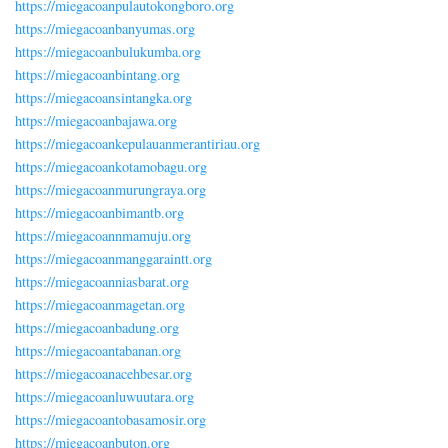
https://miegacoanpulautokongboro.org
https://miegacoanbanyumas.org
https://miegacoanbulukumba.org
https://miegacoanbintang.org
https://miegacoansintangka.org
https://miegacoanbajawa.org
https://miegacoankepulauanmerantiriau.org
https://miegacoankotamobagu.org
https://miegacoanmurungraya.org
https://miegacoanbimantb.org
https://miegacoannmamuju.org
https://miegacoanmanggaraintt.org
https://miegacoanniasbarat.org
https://miegacoanmagetan.org
https://miegacoanbadung.org
https://miegacoantabanan.org
https://miegacoanacehbesar.org
https://miegacoanluwuutara.org
https://miegacoantobasamosir.org
https://miegacoanbuton.org