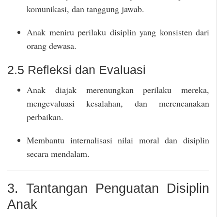
komunikasi, dan tanggung jawab.
Anak meniru perilaku disiplin yang konsisten dari
orang dewasa.
2.5 Refleksi dan Evaluasi
Anak diajak merenungkan perilaku mereka,
mengevaluasi kesalahan, dan merencanakan
perbaikan.
Membantu internalisasi nilai moral dan disiplin
secara mendalam.
3. Tantangan Penguatan Disiplin
Anak