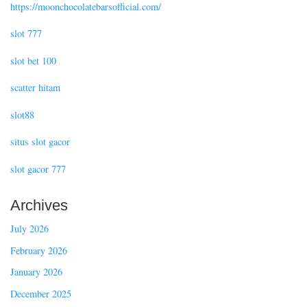
https://moonchocolatebarsofficial.com/
slot 777
slot bet 100
scatter hitam
slot88
situs slot gacor
slot gacor 777
Archives
July 2026
February 2026
January 2026
December 2025