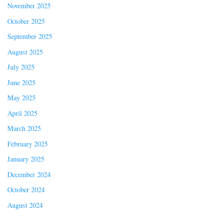
November 2025
October 2025
September 2025
August 2025
July 2025
June 2025
May 2025
April 2025
March 2025
February 2025
January 2025
December 2024
October 2024
August 2024