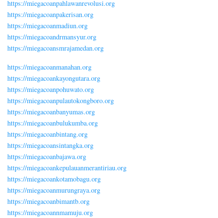
https://miegacoanpahlawanrevolusi.org
https://miegacoanpakerisan.org
https://miegacoanmadiun.org
https://miegacoandrmansyur.org
https://miegacoansmrajamedan.org
https://miegacoanmanahan.org
https://miegacoankayongutara.org
https://miegacoanpohuwato.org
https://miegacoanpulautokongboro.org
https://miegacoanbanyumas.org
https://miegacoanbulukumba.org
https://miegacoanbintang.org
https://miegacoansintangka.org
https://miegacoanbajawa.org
https://miegacoankepulauanmerantiriau.org
https://miegacoankotamobagu.org
https://miegacoanmurungraya.org
https://miegacoanbimantb.org
https://miegacoannmamuju.org