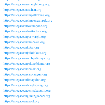
https://miegacoanrejanglebong.org
https://miegacoanasahan.org
https://miegacoanempatlawang.org
https://miegacoansimpangampek.org
https://miegacoanwatampone.org
https://miegacoanbaritoutara.org
https://miegacoanpurworejo.org
https://miegacoansumbawa.org
https://miegacoankutai.org
https://miegacoanjailolokota.org
https://miegacoanacehpidiejaya.org
https://miegacoanpakpakbharat.org
https://miegacoandemak.org
https://miegacoansarolangun.org
https://miegacoanlimapuluh.org
https://miegacoanbengkayang.org
https://miegacoancempakaputih.org
https://miegacoangunungsahari.org
https://miegacoanancol.org