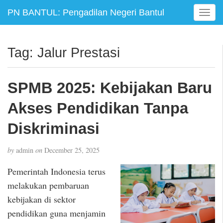
PN BANTUL: Pengadilan Negeri Bantul
T
o
g
g
Tag:
Jalur Prestasi
l
e
n
SPMB 2025: Kebijakan Baru
a
v
Akses Pendidikan Tanpa
i
g
Diskriminasi
a
t
by
admin
on
December 25, 2025
i
o
Pemerintah Indonesia terus
n
melakukan pembaruan
kebijakan di sektor
pendidikan guna menjamin