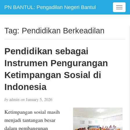
PN BANTUL: Pengadilan Negeri Bantul
T
o
g
g
Tag:
Pendidikan Berkeadilan
l
e
n
Pendidikan sebagai
a
v
Instrumen Pengurangan
i
g
Ketimpangan Sosial di
a
Indonesia
t
i
o
by
admin
on
January 5, 2026
n
Ketimpangan sosial masih
menjadi tantangan besar
dalam pembangunan