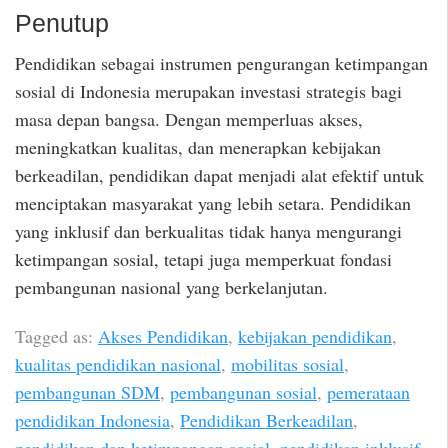
Penutup
Pendidikan sebagai instrumen pengurangan ketimpangan
sosial di Indonesia merupakan investasi strategis bagi
masa depan bangsa. Dengan memperluas akses,
meningkatkan kualitas, dan menerapkan kebijakan
berkeadilan, pendidikan dapat menjadi alat efektif untuk
menciptakan masyarakat yang lebih setara. Pendidikan
yang inklusif dan berkualitas tidak hanya mengurangi
ketimpangan sosial, tetapi juga memperkuat fondasi
pembangunan nasional yang berkelanjutan.
Tagged as:
Akses Pendidikan
,
kebijakan pendidikan
,
kualitas pendidikan nasional
,
mobilitas sosial
,
pembangunan SDM
,
pembangunan sosial
,
pemerataan
pendidikan Indonesia
,
Pendidikan Berkeadilan
,
pendidikan dan ketimpangan sosial
,
pendidikan inklusif
,