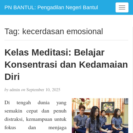
PN BANTUL: Pengadilan Negeri Bantul
T
o
g
g
Tag:
kecerdasan emosional
l
e
n
Kelas Meditasi: Belajar
a
v
Konsentrasi dan Kedamaian
i
g
Diri
a
t
by
admin
on
September 10, 2025
i
o
Di tengah dunia yang
n
semakin cepat dan penuh
distraksi, kemampuan untuk
fokus dan menjaga