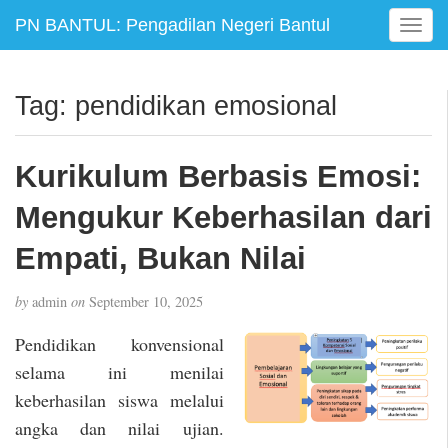
PN BANTUL: Pengadilan Negeri Bantul
T
o
g
g
Tag:
pendidikan emosional
l
e
n
Kurikulum Berbasis Emosi:
a
v
Mengukur Keberhasilan dari
i
g
Empati, Bukan Nilai
a
t
by
admin
on
September 10, 2025
i
o
Pendidikan konvensional
n
selama ini menilai
keberhasilan siswa melalui
angka dan nilai ujian.