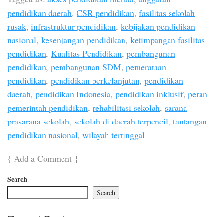
pendidikan daerah
,
CSR pendidikan
,
fasilitas sekolah
rusak
,
infrastruktur pendidikan
,
kebijakan pendidikan
nasional
,
kesenjangan pendidikan
,
ketimpangan fasilitas
pendidikan
,
Kualitas Pendidikan
,
pembangunan
pendidikan
,
pembangunan SDM
,
pemerataan
pendidikan
,
pendidikan berkelanjutan
,
pendidikan
daerah
,
pendidikan Indonesia
,
pendidikan inklusif
,
peran
pemerintah pendidikan
,
rehabilitasi sekolah
,
sarana
prasarana sekolah
,
sekolah di daerah terpencil
,
tantangan
pendidikan nasional
,
wilayah tertinggal
{
Add a Comment
}
Search
Search