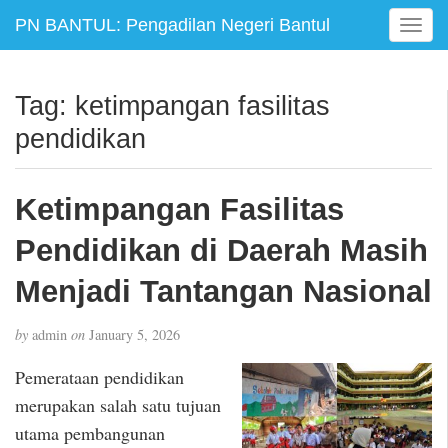
PN BANTUL: Pengadilan Negeri Bantul
T
o
g
g
Tag:
ketimpangan fasilitas
l
pendidikan
e
n
a
Ketimpangan Fasilitas
v
i
Pendidikan di Daerah Masih
g
a
Menjadi Tantangan Nasional
t
i
by
admin
on
January 5, 2026
o
n
Pemerataan pendidikan
merupakan salah satu tujuan
utama pembangunan