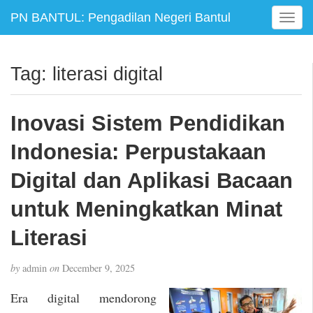
PN BANTUL: Pengadilan Negeri Bantul
T
o
g
g
Tag:
literasi digital
l
e
n
Inovasi Sistem Pendidikan
a
v
Indonesia: Perpustakaan
i
g
Digital dan Aplikasi Bacaan
a
untuk Meningkatkan Minat
t
i
Literasi
o
n
by
admin
on
December 9, 2025
Era digital mendorong