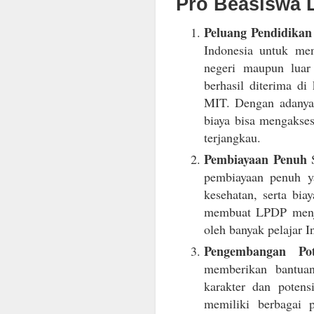
Pro Beasiswa
Peluang Pendidikan
Indonesia untuk men
negeri maupun luar
berhasil diterima d
MIT. Dengan adanya 
biaya bisa mengakse
terjangkau.
Pembiayaan Penuh
S
pembiayaan penuh ya
kesehatan, serta biay
membuat LPDP menjad
oleh banyak pelajar I
Pengembangan Po
memberikan bantua
karakter dan poten
memiliki berbagai p