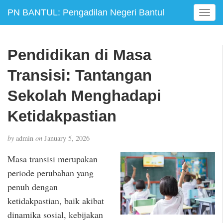
PN BANTUL: Pengadilan Negeri Bantul
T
o
g
g
Pendidikan di Masa
l
e
Transisi: Tantangan
n
a
Sekolah Menghadapi
v
Ketidakpastian
i
g
a
by
admin
on
January 5, 2026
t
i
Masa transisi merupakan
o
periode perubahan yang
n
penuh dengan
ketidakpastian, baik akibat
dinamika sosial, kebijakan