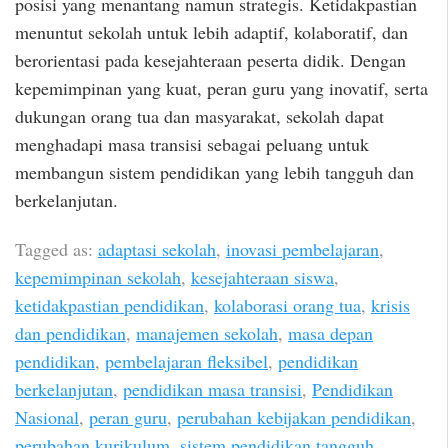
posisi yang menantang namun strategis. Ketidakpastian
menuntut sekolah untuk lebih adaptif, kolaboratif, dan
berorientasi pada kesejahteraan peserta didik. Dengan
kepemimpinan yang kuat, peran guru yang inovatif, serta
dukungan orang tua dan masyarakat, sekolah dapat
menghadapi masa transisi sebagai peluang untuk
membangun sistem pendidikan yang lebih tangguh dan
berkelanjutan.
Tagged as:
adaptasi sekolah
,
inovasi pembelajaran
,
kepemimpinan sekolah
,
kesejahteraan siswa
,
ketidakpastian pendidikan
,
kolaborasi orang tua
,
krisis
dan pendidikan
,
manajemen sekolah
,
masa depan
pendidikan
,
pembelajaran fleksibel
,
pendidikan
berkelanjutan
,
pendidikan masa transisi
,
Pendidikan
Nasional
,
peran guru
,
perubahan kebijakan pendidikan
,
perubahan kurikulum
,
sistem pendidikan tangguh
,