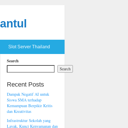
antul
Slot Server Thailand
Search
Search
Recent Posts
Dampak Negatif AI untuk
Siswa SMA terhadap
Kemampuan Berpikir Kritis
dan Kreativitas
Infrastruktur Sekolah yang
Layak, Kunci Kenyamanan dan