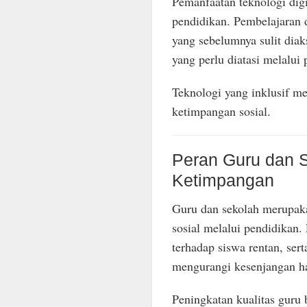
Pemanfaatan teknologi dig
pendidikan. Pembelajaran d
yang sebelumnya sulit dia
yang perlu diatasi melalui p
Teknologi yang inklusif m
ketimpangan sosial.
Peran Guru dan 
Ketimpangan
Guru dan sekolah merupak
sosial melalui pendidikan.
terhadap siswa rentan, se
mengurangi kesenjangan has
Peningkatan kualitas guru