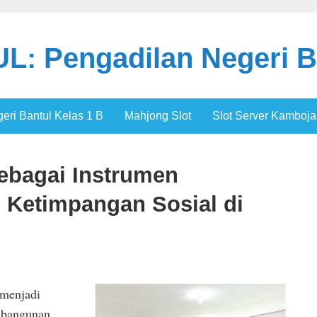
: Pengadilan Negeri B
ri Bantul Kelas 1 B
Mahjong Slot
Slot Server Kamboja
ebagai Instrumen
Ketimpangan Sosial di
 menjadi
mbangunan