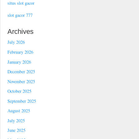
situs slot gacor
slot gacor 777
Archives
July 2026
February 2026
January 2026
December 2025
November 2025
October 2025
September 2025
August 2025
July 2025
June 2025