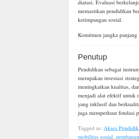
diatasi. Evaluasi berkelan
memastikan pendidikan ben
ketimpangan sosial.
Komitmen jangka panjang m
Penutup
Pendidikan sebagai instru
merupakan investasi strat
meningkatkan kualitas, da
menjadi alat efektif untuk
yang inklusif dan berkuali
juga memperkuat fondasi p
Tagged as:
Akses Pendidik
mobilitas sosial
,
pembang