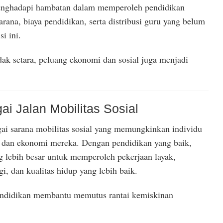
enghadapi hambatan dalam memperoleh pendidikan
arana, biaya pendidikan, serta distribusi guru yang belum
i ini.
dak setara, peluang ekonomi dan sosial juga menjadi
i Jalan Mobilitas Sosial
gai sarana mobilitas sosial yang memungkinkan individu
l dan ekonomi mereka. Dengan pendidikan yang baik,
g lebih besar untuk memperoleh pekerjaan layak,
i, dan kualitas hidup yang lebih baik.
pendidikan membantu memutus rantai kemiskinan