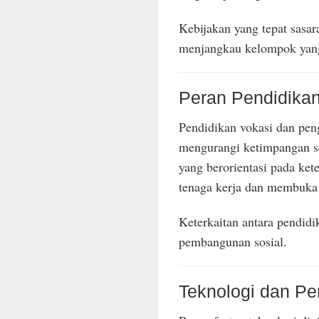
Kebijakan yang tepat sasa
menjangkau kelompok yan
Peran Pendidikan
Pendidikan vokasi dan pen
mengurangi ketimpangan so
yang berorientasi pada ke
tenaga kerja dan membuka 
Keterkaitan antara pendid
pembangunan sosial.
Teknologi dan P