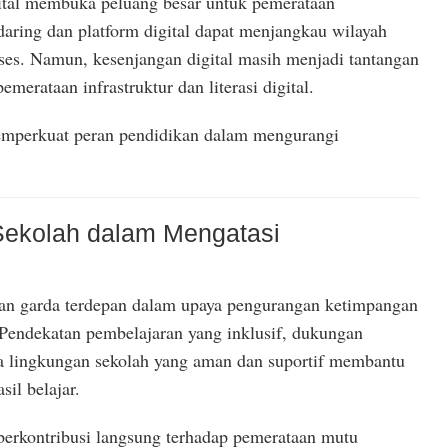
ital membuka peluang besar untuk pemerataan
aring dan platform digital dapat menjangkau wilayah
kses. Namun, kesenjangan digital masih menjadi tantangan
emerataan infrastruktur dan literasi digital.
emperkuat peran pendidikan dalam mengurangi
Sekolah dalam Mengatasi
an garda terdepan dalam upaya pengurangan ketimpangan
 Pendekatan pembelajaran yang inklusif, dukungan
rta lingkungan sekolah yang aman dan suportif membantu
il belajar.
 berkontribusi langsung terhadap pemerataan mutu