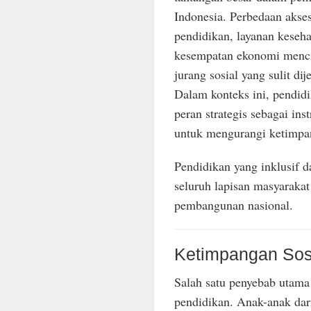
Indonesia. Perbedaan akse
pendidikan, layanan keseha
kesempatan ekonomi menc
jurang sosial yang sulit di
Dalam konteks ini, pendid
peran strategis sebagai in
untuk mengurangi ketimpan
Pendidikan yang inklusif d
seluruh lapisan masyarakat
pembangunan nasional.
Ketimpangan Sos
Salah satu penyebab utama
pendidikan. Anak-anak dar