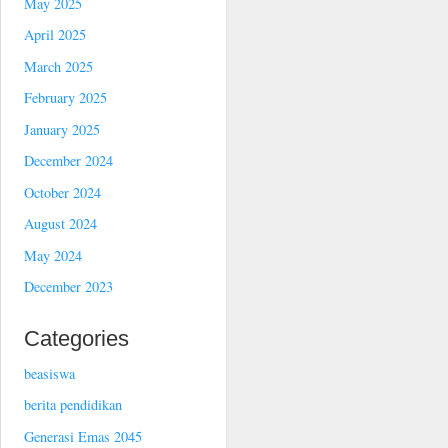
May 2025
April 2025
March 2025
February 2025
January 2025
December 2024
October 2024
August 2024
May 2024
December 2023
Categories
beasiswa
berita pendidikan
Generasi Emas 2045