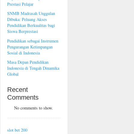
Prestasi Pelajar
SNMB Madrasah Unggulan
Dibuka: Peluang Akses
Pendidikan Berkualitas bagi
Siswa Berprestasi
Pendidikan sebagai Instrumen
Pengurangan Ketimpangan
Sosial di Indonesia
Masa Depan Pendidikan
Indonesia di Tengah Dinamika
Global
Recent
Comments
No comments to show.
slot bet 200