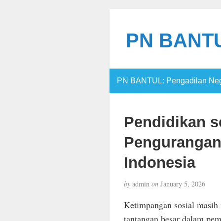
PN BANTUL
PN BANTUL: Pengadilan Nege
Pendidikan s
Pengurangan 
Indonesia
by
admin
on
January 5, 2026
Ketimpangan sosial masih
tantangan besar dalam pe