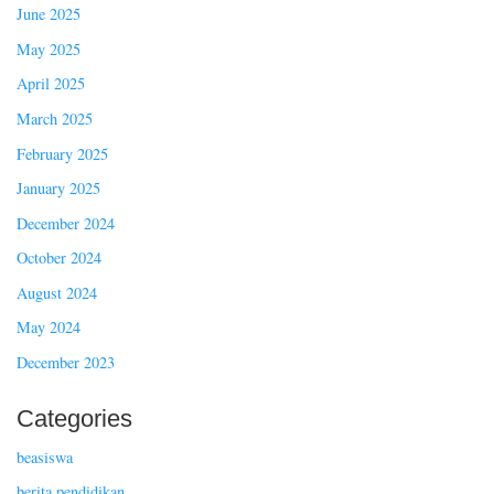
June 2025
May 2025
April 2025
March 2025
February 2025
January 2025
December 2024
October 2024
August 2024
May 2024
December 2023
Categories
beasiswa
berita pendidikan