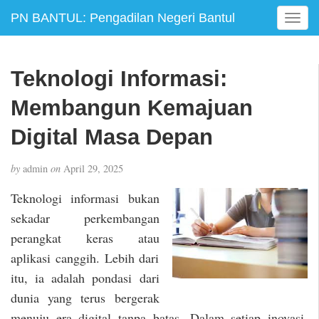
PN BANTUL: Pengadilan Negeri Bantul
T
o
g
g
Teknologi Informasi:
l
e
Membangun Kemajuan
n
a
Digital Masa Depan
v
i
by
admin
on
April 29, 2025
g
a
Teknologi informasi bukan
t
sekadar perkembangan
i
perangkat keras atau
o
n
aplikasi canggih. Lebih dari
itu, ia adalah pondasi dari
dunia yang terus bergerak
menuju era digital tanpa batas. Dalam setiap inovasi,