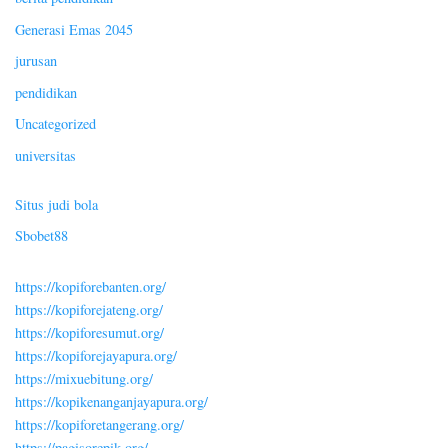
Generasi Emas 2045
jurusan
pendidikan
Uncategorized
universitas
Situs judi bola
Sbobet88
https://kopiforebanten.org/
https://kopiforejateng.org/
https://kopiforesumut.org/
https://kopiforejayapura.org/
https://mixuebitung.org/
https://kopikenanganjayapura.org/
https://kopiforetangerang.org/
https://pagisorepik.org/