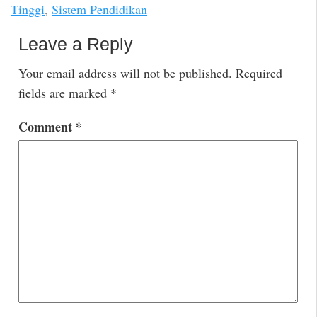
Tinggi
,
Sistem Pendidikan
Leave a Reply
Your email address will not be published.
Required
fields are marked
*
Comment
*