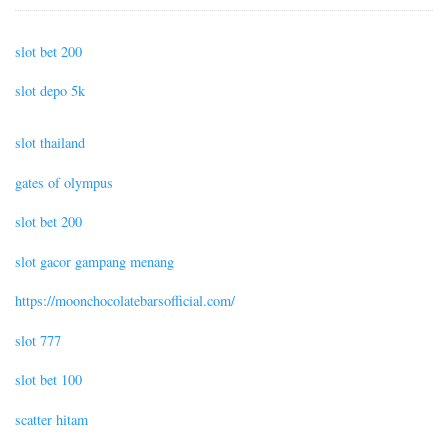
slot bet 200
slot depo 5k
slot thailand
gates of olympus
slot bet 200
slot gacor gampang menang
https://moonchocolatebarsofficial.com/
slot 777
slot bet 100
scatter hitam