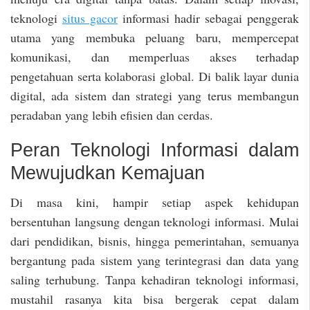
teknologi
situs gacor
informasi hadir sebagai penggerak
utama yang membuka peluang baru, mempercepat
komunikasi, dan memperluas akses terhadap
pengetahuan serta kolaborasi global. Di balik layar dunia
digital, ada sistem dan strategi yang terus membangun
peradaban yang lebih efisien dan cerdas.
Peran Teknologi Informasi dalam
Mewujudkan Kemajuan
Di masa kini, hampir setiap aspek kehidupan
bersentuhan langsung dengan teknologi informasi. Mulai
dari pendidikan, bisnis, hingga pemerintahan, semuanya
bergantung pada sistem yang terintegrasi dan data yang
saling terhubung. Tanpa kehadiran teknologi informasi,
mustahil rasanya kita bisa bergerak cepat dalam