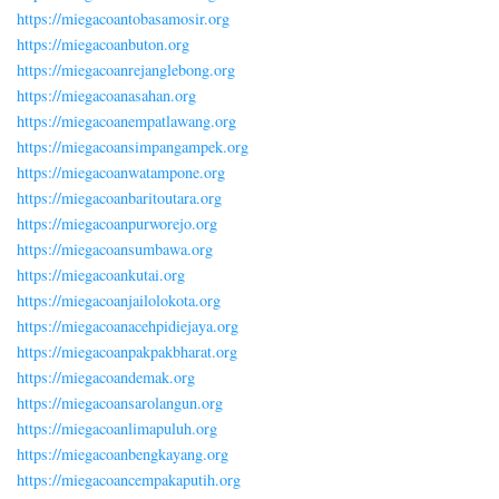
https://miegacoantobasamosir.org
https://miegacoanbuton.org
https://miegacoanrejanglebong.org
https://miegacoanasahan.org
https://miegacoanempatlawang.org
https://miegacoansimpangampek.org
https://miegacoanwatampone.org
https://miegacoanbaritoutara.org
https://miegacoanpurworejo.org
https://miegacoansumbawa.org
https://miegacoankutai.org
https://miegacoanjailolokota.org
https://miegacoanacehpidiejaya.org
https://miegacoanpakpakbharat.org
https://miegacoandemak.org
https://miegacoansarolangun.org
https://miegacoanlimapuluh.org
https://miegacoanbengkayang.org
https://miegacoancempakaputih.org