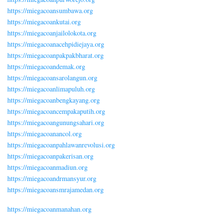
https://miegacoansumbawa.org
https://miegacoankutai.org
https://miegacoanjailolokota.org
https://miegacoanacehpidiejaya.org
https://miegacoanpakpakbharat.org
https://miegacoandemak.org
https://miegacoansarolangun.org
https://miegacoanlimapuluh.org
https://miegacoanbengkayang.org
https://miegacoancempakaputih.org
https://miegacoangunungsahari.org
https://miegacoanancol.org
https://miegacoanpahlawanrevolusi.org
https://miegacoanpakerisan.org
https://miegacoanmadiun.org
https://miegacoandrmansyur.org
https://miegacoansmrajamedan.org
https://miegacoanmanahan.org