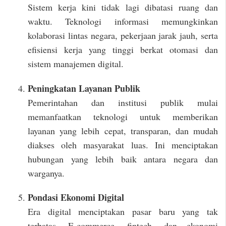
Sistem kerja kini tidak lagi dibatasi ruang dan
waktu. Teknologi informasi memungkinkan
kolaborasi lintas negara, pekerjaan jarak jauh, serta
efisiensi kerja yang tinggi berkat otomasi dan
sistem manajemen digital.
Peningkatan Layanan Publik
Pemerintahan dan institusi publik mulai
memanfaatkan teknologi untuk memberikan
layanan yang lebih cepat, transparan, dan mudah
diakses oleh masyarakat luas. Ini menciptakan
hubungan yang lebih baik antara negara dan
warganya.
Pondasi Ekonomi Digital
Era digital menciptakan pasar baru yang tak
terbatas. E-commerce, fintech, dan ekonomi