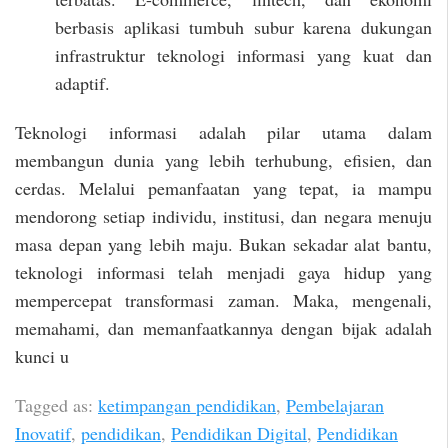
berbasis aplikasi tumbuh subur karena dukungan
infrastruktur teknologi informasi yang kuat dan
adaptif.
Teknologi informasi adalah pilar utama dalam
membangun dunia yang lebih terhubung, efisien, dan
cerdas. Melalui pemanfaatan yang tepat, ia mampu
mendorong setiap individu, institusi, dan negara menuju
masa depan yang lebih maju. Bukan sekadar alat bantu,
teknologi informasi telah menjadi gaya hidup yang
mempercepat transformasi zaman. Maka, mengenali,
memahami, dan memanfaatkannya dengan bijak adalah
kunci u
Tagged as:
ketimpangan pendidikan
,
Pembelajaran
Inovatif
,
pendidikan
,
Pendidikan Digital
,
Pendidikan