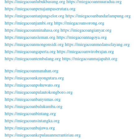
https://miegacoanlubukbasung.org
https://miegacoanmuaradua.org
https://miegacoanpenajampaserutara.org
https://miegacoantanjungselor.org
https://miegacoanbandarlampung.org
https://miegacoanjambi.org
https://miegacoansorong.org
https://miegacoanminahasa.org
https://miegacoangianyar.org
https://miegacoansleman.org
https://miegacoannagoya.org
https://miegacoanmongonsidi.org
https://miegacoanmedanselayang.org
https://miegacoangaperta.org
https://miegacoanwirobrajan.org
https://miegacoantembalang.org
https://miegacoanmajapahit.org
https://miegacoanmanahan.org
https://miegacoankayongutara.org
https://miegacoanpohuwato.org
https://miegacoanpulautokongboro.org
https://miegacoanbanyumas.org
https://miegacoanbulukumba.org
https://miegacoanbintang.org
https://miegacoansintangka.org
https://miegacoanbajawa.org
https://miegacoankepulauanmerantiriau.org