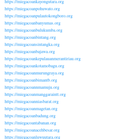
https://miegacoankayongutara.org
https://miegacoanpohuwato.org
https://miegacoanpulautokongboro.org
https://miegacoanbanyumas.org
https://miegacoanbulukumba.org
https://miegacoanbintang.org
https://miegacoansintangka.org
https://miegacoanbajawa.org
https://miegacoankepulauanmerantiriau.org
https://miegacoankotamobagu.org
https://miegacoanmurungraya.org
https://miegacoanbimantb.org
https://miegacoannmamuju.org
https://miegacoanmanggaraintt.org
https://miegacoanniasbarat.org
https://miegacoanmagetan.org
https://miegacoanbadung.org
https://miegacoantabanan.org
https://miegacoanacehbesar.org
https://miegacoanluwuutara.org