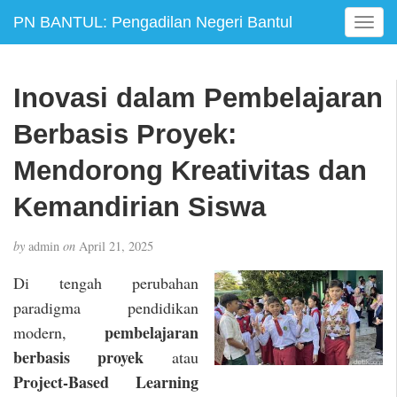
PN BANTUL: Pengadilan Negeri Bantul
T
o
g
g
Inovasi dalam Pembelajaran
l
e
Berbasis Proyek:
n
a
Mendorong Kreativitas dan
v
Kemandirian Siswa
i
g
a
by
admin
on
April 21, 2025
t
i
Di tengah perubahan
o
paradigma pendidikan
n
pembelajaran
modern,
berbasis proyek
atau
Project-Based Learning