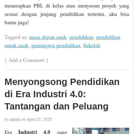
menerapkan PBL di kelas atau menyusun proyek yang
sesuai dengan jenjang pendidikan tertentu, aku bisa
bantu juga!
Tagged as:
masa depan anak
,
pendidikan
,
pendidikan
untuk anak
,
pentingnya pendidikan
,
Sekolah
{
Add a Comment
}
Menyongsong Pendidikan
di Era Industri 4.0:
Tantangan dan Peluang
by
admin
on
April 21, 2025
Industri 4.0
Era
yang