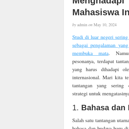
Menghadapi T
Mahasiswa In
by
admin
on
May 10, 2024
Studi di luar negeri sering
sebagai pengalaman yang
membuka mata
. Namun
pesonanya, terdapat tanta
yang harus dihadapi ol
internasional. Mari kita t
tantangan yang sering 
strategi untuk mengatasiny
1.
Bahasa dan 
Salah satu tantangan utam
bahasa dan budaya baru di