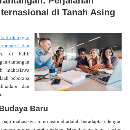
antangan: Perjalanan
ternasional di Tanah Asing
 kali dianggap
 menarik dan
, di balik
ngan-tantangan
eh mahasiswa
elaah beberapa
dihadapi dan
a.
Budaya Baru
a bagi mahasiswa internasional adalah beradaptasi dengan
 negara tempat mereka belajar. Menghadapi bahasa asing