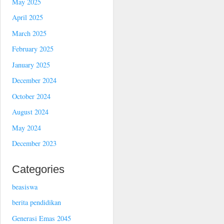
May 2025
April 2025
March 2025
February 2025
January 2025
December 2024
October 2024
August 2024
May 2024
December 2023
Categories
beasiswa
berita pendidikan
Generasi Emas 2045