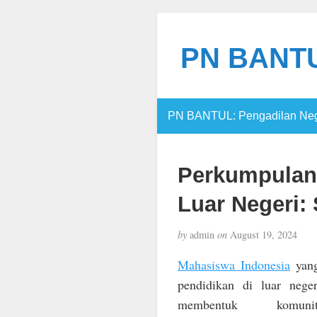
PN BANTUL
PN BANTUL: Pengadilan Nege
Perkumpulan
Luar Negeri: 
by
admin
on
August 19, 2024
Mahasiswa Indonesia
yang
pendidikan di luar neger
membentuk komun