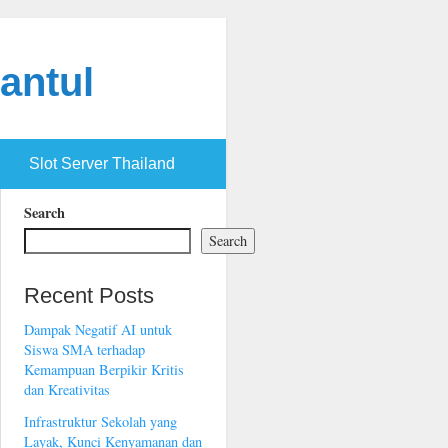
antul
Slot Server Thailand
Search
Search
Recent Posts
Dampak Negatif AI untuk
Siswa SMA terhadap
Kemampuan Berpikir Kritis
dan Kreativitas
Infrastruktur Sekolah yang
Layak, Kunci Kenyamanan dan