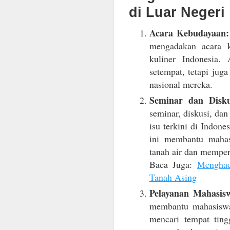
di Luar Negeri
Acara Kebudayaan:
mengadakan acara k
kuliner Indonesia.
setempat, tetapi jug
nasional mereka.
Seminar dan Disku
seminar, diskusi, dan
isu terkini di Indon
ini membantu mahas
tanah air dan memper
Baca Juga:
Menghad
Tanah Asing
Pelayanan Mahasis
membantu mahasiswa 
mencari tempat ting