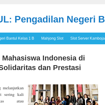
: Pengadilan Negeri B
ri Bantul Kelas 1 B
Mahjong Slot
Slot Server Kamboja
 Mahasiswa Indonesia di
Solidaritas dan Prestasi
 melanjutkan
i sering kali
itas atau