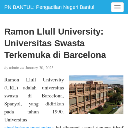
PN BANTUL: Pengadilan Negeri Bantul
T
o
g
g
Ramon Llull University:
l
e
Universitas Swasta
n
a
Terkemuka di Barcelona
v
i
by
admin
on
January 30, 2025
g
a
Ramon Llull University
t
(URL) adalah universitas
i
swasta di Barcelona,
o
n
Spanyol, yang didirikan
pada tahun 1990.
Universitas
charlieshomemadepizza
ini dinamai sesuai dengan filsuf