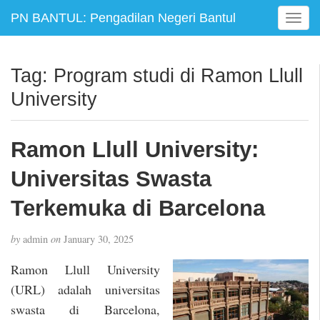
PN BANTUL: Pengadilan Negeri Bantul
T
o
g
g
Tag:
Program studi di Ramon Llull
l
University
e
n
a
Ramon Llull University:
v
i
Universitas Swasta
g
a
Terkemuka di Barcelona
t
i
by
admin
on
January 30, 2025
o
n
Ramon Llull University
(URL) adalah universitas
swasta di Barcelona,