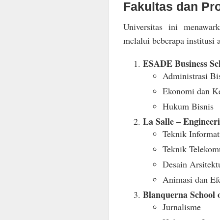
Fakultas dan Pr
Universitas ini menawar
melalui beberapa institusi a
ESADE Business Sc
Administrasi Bi
Ekonomi dan K
Hukum Bisnis
La Salle – Engineeri
Teknik Informat
Teknik Telekom
Desain Arsitekt
Animasi dan Ef
Blanquerna School 
Jurnalisme