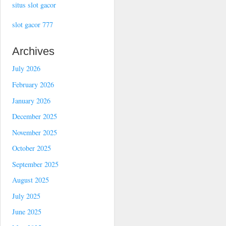
situs slot gacor
slot gacor 777
Archives
July 2026
February 2026
January 2026
December 2025
November 2025
October 2025
September 2025
August 2025
July 2025
June 2025