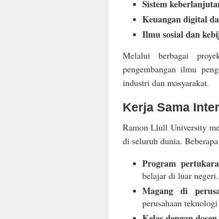
Sistem keberlanjutan
Keuangan digital da
Ilmu sosial dan kebi
Melalui berbagai proyek
pengembangan ilmu penge
industri dan masyarakat.
Kerja Sama Inte
Ramon Llull University me
di seluruh dunia. Beberap
Program pertukara
belajar di luar negeri.
Magang di perusa
perusahaan teknologi 
Kelas dengan dosen 