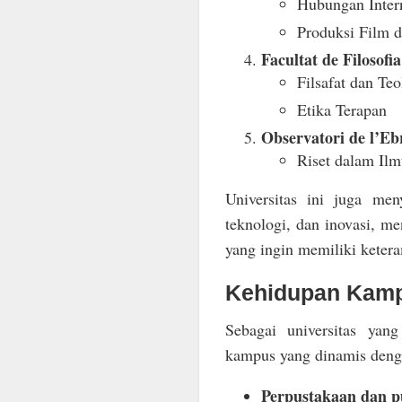
Hubungan Inter
Produksi Film d
Facultat de Filosofia
Filsafat dan Teo
Etika Terapan
Observatori de l’Eb
Riset dalam Il
Universitas ini juga me
teknologi, dan inovasi, m
yang ingin memiliki ketera
Kehidupan Kampu
Sebagai universitas yan
kampus yang dinamis dengan
Perpustakaan dan pu