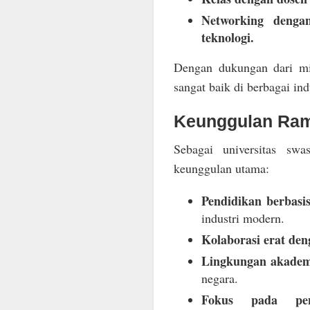
Networking dengan
teknologi.
Dengan dukungan dari mi
sangat baik di berbagai ind
Keunggulan Ramo
Sebagai universitas sw
keunggulan utama:
Pendidikan berbasis
industri modern.
Kolaborasi erat den
Lingkungan akademi
negara.
Fokus pada pen