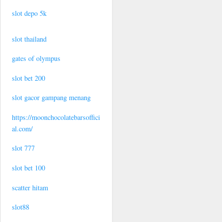
slot depo 5k
slot thailand
gates of olympus
slot bet 200
slot gacor gampang menang
https://moonchocolatebarsoffici
al.com/
slot 777
slot bet 100
scatter hitam
slot88