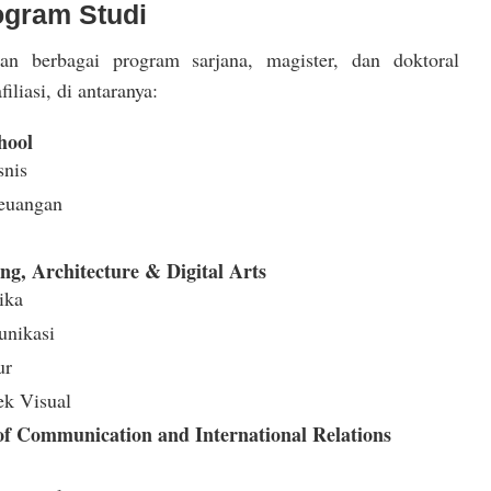
ogram Studi
kan berbagai program sarjana, magister, dan doktoral
filiasi, di antaranya:
hool
snis
euangan
ng, Architecture & Digital Arts
ika
unikasi
ur
ek Visual
of Communication and International Relations