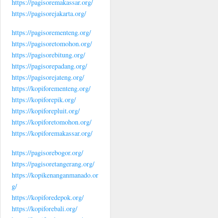
https://pagisoremakassar.org/
https://pagisorejakarta.org/
https://pagisorementeng.org/
https://pagisoretomohon.org/
https://pagisorebitung.org/
https://pagisorepadang.org/
https://pagisorejateng.org/
https://kopiforementeng.org/
https://kopiforepik.org/
https://kopiforepluit.org/
https://kopiforetomohon.org/
https://kopiforemakassar.org/
https://pagisorebogor.org/
https://pagisoretangerang.org/
https://kopikenanganmanado.or
g/
https://kopiforedepok.org/
https://kopiforebali.org/