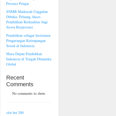
Prestasi Pelajar
SNMB Madrasah Unggulan
Dibuka: Peluang Akses
Pendidikan Berkualitas bagi
Siswa Berprestasi
Pendidikan sebagai Instrumen
Pengurangan Ketimpangan
Sosial di Indonesia
Masa Depan Pendidikan
Indonesia di Tengah Dinamika
Global
Recent
Comments
No comments to show.
slot bet 200