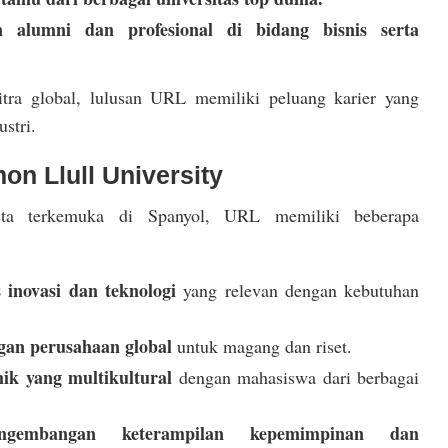
 alumni dan profesional di bidang bisnis serta
tra global, lulusan URL memiliki peluang karier yang
ustri.
n Llull University
asta terkemuka di Spanyol, URL memiliki beberapa
 inovasi dan teknologi
yang relevan dengan kebutuhan
gan perusahaan global
untuk magang dan riset.
k yang multikultural
dengan mahasiswa dari berbagai
gembangan keterampilan kepemimpinan dan