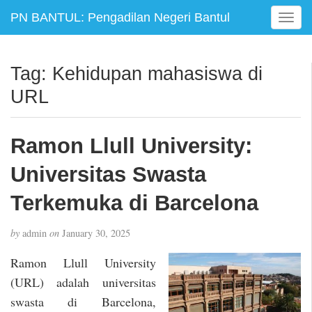
PN BANTUL: Pengadilan Negeri Bantul
T
o
g
g
Tag:
Kehidupan mahasiswa di
l
URL
e
n
a
Ramon Llull University:
v
i
Universitas Swasta
g
a
Terkemuka di Barcelona
t
i
by
admin
on
January 30, 2025
o
n
Ramon Llull University
(URL) adalah universitas
swasta di Barcelona,