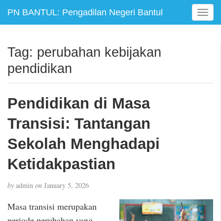
PN BANTUL: Pengadilan Negeri Bantul
T
o
g
g
Tag:
perubahan kebijakan
l
pendidikan
e
n
a
Pendidikan di Masa
v
i
Transisi: Tantangan
g
a
Sekolah Menghadapi
t
i
Ketidakpastian
o
n
by
admin
on
January 5, 2026
Masa transisi merupakan
periode perubahan yang