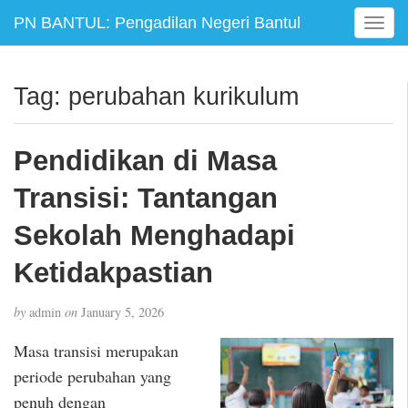
PN BANTUL: Pengadilan Negeri Bantul
T
o
g
g
Tag:
perubahan kurikulum
l
e
n
Pendidikan di Masa
a
v
Transisi: Tantangan
i
g
Sekolah Menghadapi
a
Ketidakpastian
t
i
o
by
admin
on
January 5, 2026
n
Masa transisi merupakan
periode perubahan yang
penuh dengan