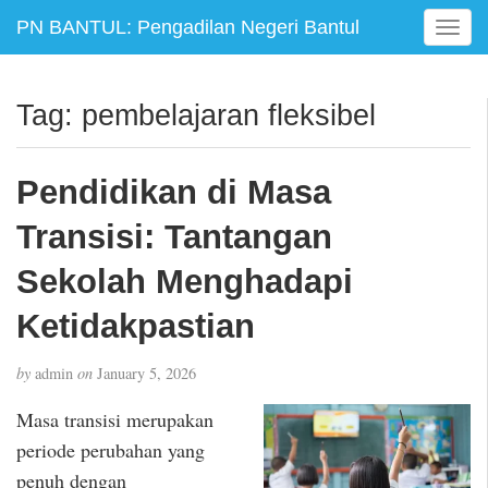
PN BANTUL: Pengadilan Negeri Bantul
T
o
g
g
Tag:
pembelajaran fleksibel
l
e
n
Pendidikan di Masa
a
v
Transisi: Tantangan
i
g
Sekolah Menghadapi
a
Ketidakpastian
t
i
o
by
admin
on
January 5, 2026
n
Masa transisi merupakan
periode perubahan yang
penuh dengan