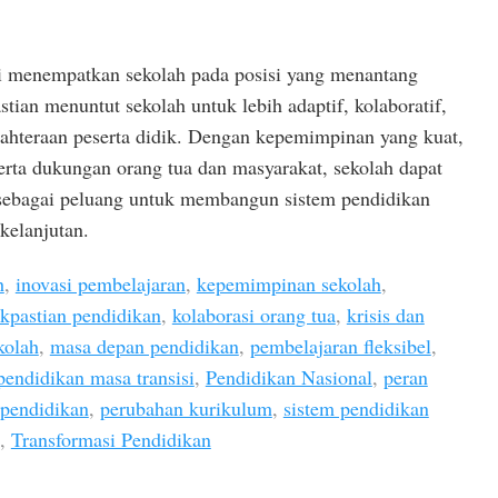
si menempatkan sekolah pada posisi yang menantang
stian menuntut sekolah untuk lebih adaptif, kolaboratif,
jahteraan peserta didik. Dengan kepemimpinan yang kuat,
serta dukungan orang tua dan masyarakat, sekolah dapat
 sebagai peluang untuk membangun sistem pendidikan
kelanjutan.
h
,
inovasi pembelajaran
,
kepemimpinan sekolah
,
akpastian pendidikan
,
kolaborasi orang tua
,
krisis dan
kolah
,
masa depan pendidikan
,
pembelajaran fleksibel
,
pendidikan masa transisi
,
Pendidikan Nasional
,
peran
 pendidikan
,
perubahan kurikulum
,
sistem pendidikan
,
Transformasi Pendidikan