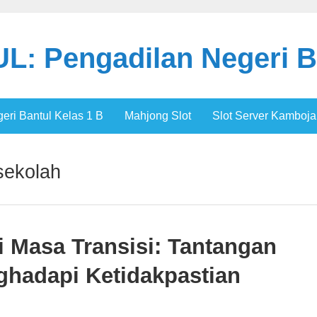
: Pengadilan Negeri B
ri Bantul Kelas 1 B
Mahjong Slot
Slot Server Kamboja
sekolah
i Masa Transisi: Tantangan
hadapi Ketidakpastian