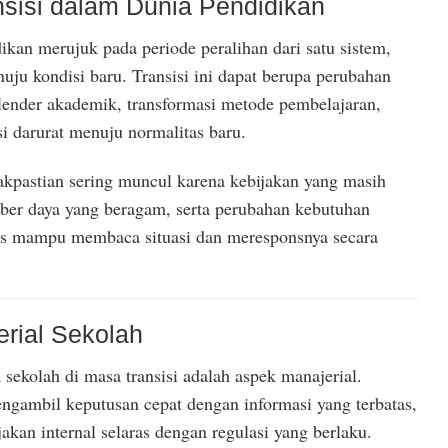
sisi dalam Dunia Pendidikan
ikan merujuk pada periode peralihan dari satu sistem,
nuju kondisi baru. Transisi ini dapat berupa perubahan
lender akademik, transformasi metode pembelajaran,
si darurat menuju normalitas baru.
akpastian sering muncul karena kebijakan yang masih
er daya yang beragam, serta perubahan kebutuhan
rus mampu membaca situasi dan meresponsnya secara
rial Sekolah
 sekolah di masa transisi adalah aspek manajerial.
ngambil keputusan cepat dengan informasi yang terbatas,
akan internal selaras dengan regulasi yang berlaku.