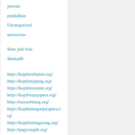
jurusan
pendidikan
Uncategorized
universitas
Situs judi bola
Sbobet88
https://kopiforebanten.org/
https://kopiforejateng.org/
https://kopiforesumut.org/
https://kopiforejayapura.org/
https://mixuebitung.org/
https://kopikenanganjayapura.o
rg/
https://kopiforetangerang.org/
https://pagisorepik.org/