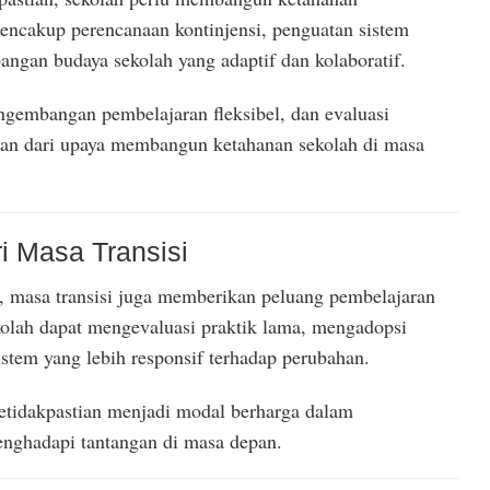
i mencakup perencanaan kontinjensi, penguatan sistem
ngan budaya sekolah yang adaptif dan kolaboratif.
ngembangan pembelajaran fleksibel, dan evaluasi
ian dari upaya membangun ketahanan sekolah di masa
i Masa Transisi
 masa transisi juga memberikan peluang pembelajaran
kolah dapat mengevaluasi praktik lama, mengadopsi
stem yang lebih responsif terhadap perubahan.
tidakpastian menjadi modal berharga dalam
nghadapi tantangan di masa depan.