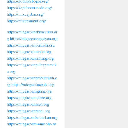
https://kopiforebogor.org/
https://kopiforemanado.org/
https://mixuejabar.org/
https://mixuesumut.org/
https://miegacoanahnasution.or
g
https://miegacoangejayan.org
https://miegacoanpemuda.org
https://miegacoanrenon.org
https://miegacoansintang.org
https://miegacoanpulaupramuk
a.org
https://miegacoanprabumulih.o
rg
https://miegacoanende.org
https://miegacoanagung.org
https://miegacoantidore.org
https://miegacoanaceh.org
https://miegacoanranai.org
https://miegacoankotatahan.org
https://miegacoanwonosobo.or