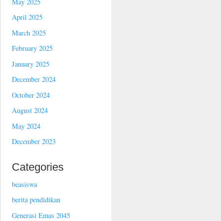
May 2025
April 2025
March 2025
February 2025
January 2025
December 2024
October 2024
August 2024
May 2024
December 2023
Categories
beasiswa
berita pendidikan
Generasi Emas 2045