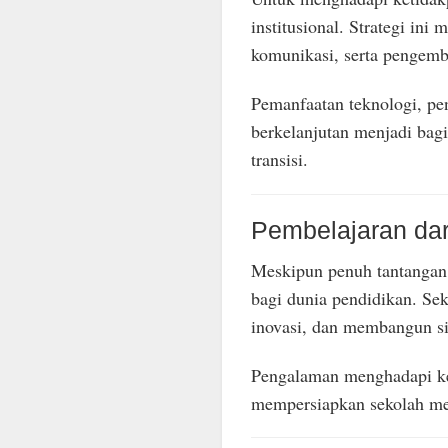
institusional. Strategi in
komunikasi, serta pengemba
Pemanfaatan teknologi, pe
berkelanjutan menjadi bag
transisi.
Pembelajaran dar
Meskipun penuh tantangan,
bagi dunia pendidikan. Se
inovasi, dan membangun si
Pengalaman menghadapi ke
mempersiapkan sekolah me