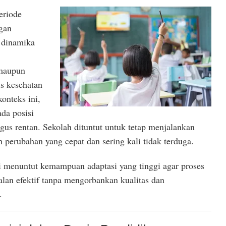
eriode
gan
t dinamika
 maupun
is kesehatan
onteks ini,
da posisi
igus rentan. Sekolah dituntut untuk tetap menjalankan
h perubahan yang cepat dan sering kali tidak terduga.
si menuntut kemampuan adaptasi yang tinggi agar proses
jalan efektif tanpa mengorbankan kualitas dan
.