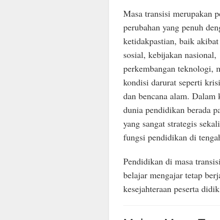
Masa transisi merupakan p
perubahan yang penuh den
ketidakpastian, baik akiba
sosial, kebijakan nasional,
perkembangan teknologi,
kondisi darurat seperti kris
dan bencana alam. Dalam k
dunia pendidikan berada pa
yang sangat strategis sekal
fungsi pendidikan di tenga
Pendidikan di masa transi
belajar mengajar tetap ber
kesejahteraan peserta didik