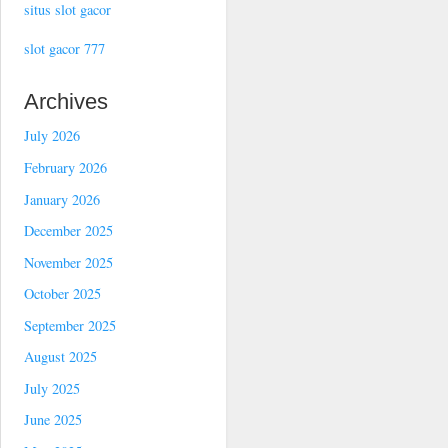
situs slot gacor
slot gacor 777
Archives
July 2026
February 2026
January 2026
December 2025
November 2025
October 2025
September 2025
August 2025
July 2025
June 2025