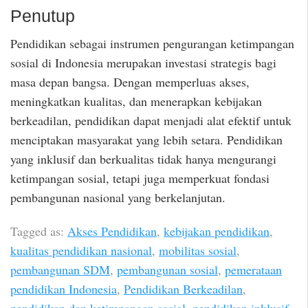
Penutup
Pendidikan sebagai instrumen pengurangan ketimpangan
sosial di Indonesia merupakan investasi strategis bagi
masa depan bangsa. Dengan memperluas akses,
meningkatkan kualitas, dan menerapkan kebijakan
berkeadilan, pendidikan dapat menjadi alat efektif untuk
menciptakan masyarakat yang lebih setara. Pendidikan
yang inklusif dan berkualitas tidak hanya mengurangi
ketimpangan sosial, tetapi juga memperkuat fondasi
pembangunan nasional yang berkelanjutan.
Tagged as:
Akses Pendidikan
,
kebijakan pendidikan
,
kualitas pendidikan nasional
,
mobilitas sosial
,
pembangunan SDM
,
pembangunan sosial
,
pemerataan
pendidikan Indonesia
,
Pendidikan Berkeadilan
,
pendidikan dan ketimpangan sosial
,
pendidikan inklusif
,