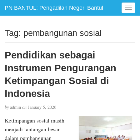
PN BANTUL: Pengadilan Negeri Bantul
T
o
g
g
Tag:
pembangunan sosial
l
e
n
Pendidikan sebagai
a
v
Instrumen Pengurangan
i
g
Ketimpangan Sosial di
a
Indonesia
t
i
o
by
admin
on
January 5, 2026
n
Ketimpangan sosial masih
menjadi tantangan besar
dalam pembangunan