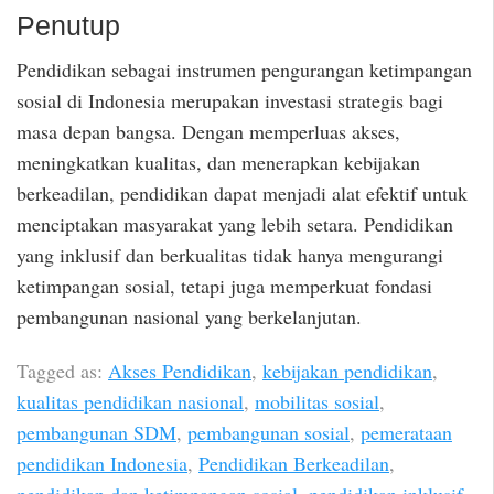
Penutup
Pendidikan sebagai instrumen pengurangan ketimpangan
sosial di Indonesia merupakan investasi strategis bagi
masa depan bangsa. Dengan memperluas akses,
meningkatkan kualitas, dan menerapkan kebijakan
berkeadilan, pendidikan dapat menjadi alat efektif untuk
menciptakan masyarakat yang lebih setara. Pendidikan
yang inklusif dan berkualitas tidak hanya mengurangi
ketimpangan sosial, tetapi juga memperkuat fondasi
pembangunan nasional yang berkelanjutan.
Tagged as:
Akses Pendidikan
,
kebijakan pendidikan
,
kualitas pendidikan nasional
,
mobilitas sosial
,
pembangunan SDM
,
pembangunan sosial
,
pemerataan
pendidikan Indonesia
,
Pendidikan Berkeadilan
,
pendidikan dan ketimpangan sosial
,
pendidikan inklusif
,