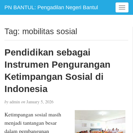
PN BANTUL: Pengadilan Negeri Bantul
T
o
g
g
Tag:
mobilitas sosial
l
e
n
Pendidikan sebagai
a
v
Instrumen Pengurangan
i
g
Ketimpangan Sosial di
a
Indonesia
t
i
o
by
admin
on
January 5, 2026
n
Ketimpangan sosial masih
menjadi tantangan besar
dalam pembangunan