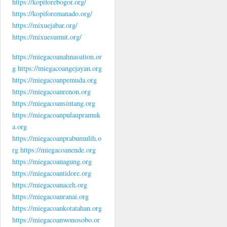
https://kopiforebogor.org/
https://kopiforemanado.org/
https://mixuejabar.org/
https://mixuesumut.org/
https://miegacoanahnasution.or
g
https://miegacoangejayan.org
https://miegacoanpemuda.org
https://miegacoanrenon.org
https://miegacoansintang.org
https://miegacoanpulaupramuk
a.org
https://miegacoanprabumulih.o
rg
https://miegacoanende.org
https://miegacoanagung.org
https://miegacoantidore.org
https://miegacoanaceh.org
https://miegacoanranai.org
https://miegacoankotatahan.org
https://miegacoanwonosobo.or