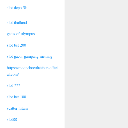
slot depo 5k
slot thailand
gates of olympus
slot bet 200
slot gacor gampang menang
https://moonchocolatebarsoffici
al.com/
slot 777
slot bet 100
scatter hitam
slot88