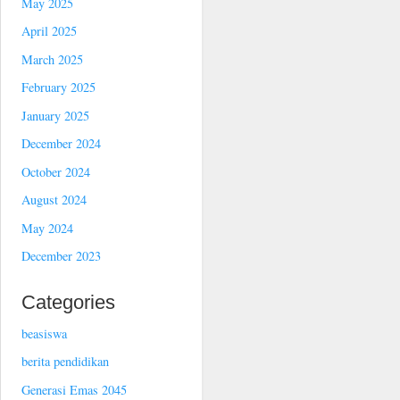
May 2025
April 2025
March 2025
February 2025
January 2025
December 2024
October 2024
August 2024
May 2024
December 2023
Categories
beasiswa
berita pendidikan
Generasi Emas 2045