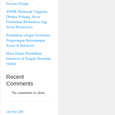
Prestasi Pelajar
SNMB Madrasah Unggulan
Dibuka: Peluang Akses
Pendidikan Berkualitas bagi
Siswa Berprestasi
Pendidikan sebagai Instrumen
Pengurangan Ketimpangan
Sosial di Indonesia
Masa Depan Pendidikan
Indonesia di Tengah Dinamika
Global
Recent
Comments
No comments to show.
slot bet 200