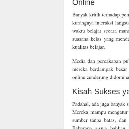
Online
Banyak kritik terhadap pem
kurangnya interaksi langs
waktu belajar secara man
suasana kelas yang mend
kualitas belajar.
Media dan percakapan pub
mereka berdampak besar d
online cenderung didominas
Kisah Sukses y
Padahal, ada juga banyak s
Mereka mampu mengatur wa
sumber tanpa batas, dan 
Beberapa siswa bahkan b