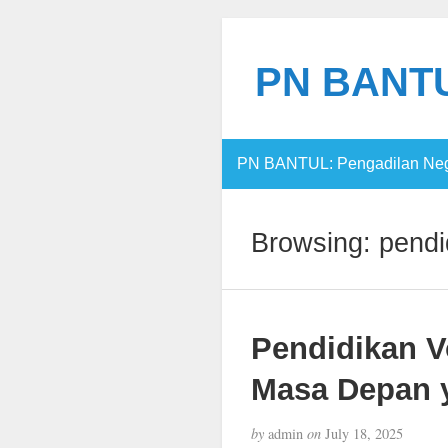
PN BANTUL
PN BANTUL: Pengadilan Nege
Browsing: pendi
Pendidikan V
Masa Depan 
by
admin
on
July 18, 2025