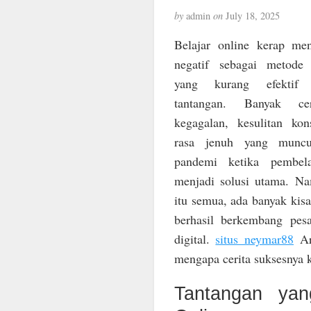
by
admin
on
July 18, 2025
Belajar online kerap me
negatif sebagai metode 
yang kurang efektif
tantangan. Banyak cer
kegagalan, kesulitan kons
rasa jenuh yang muncu
pandemi ketika pembela
menjadi solusi utama. Na
itu semua, ada banyak kis
berhasil berkembang pes
digital.
situs neymar88
Art
mengapa cerita suksesnya 
Tantangan yan