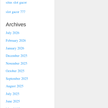
situs slot gacor
slot gacor 777
Archives
July 2026
February 2026
January 2026
December 2025
November 2025
October 2025
September 2025
August 2025
July 2025
June 2025