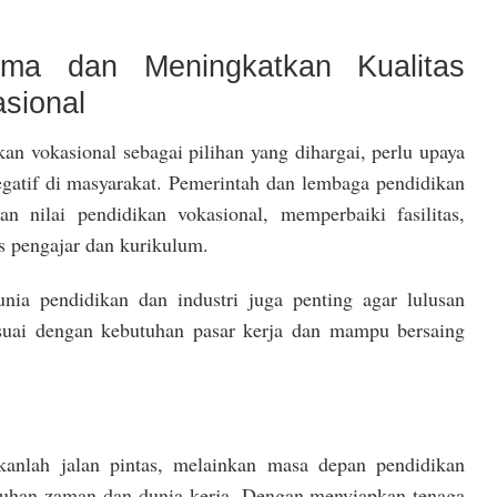
ma dan Meningkatkan Kualitas
sional
an vokasional sebagai pilihan yang dihargai, perlu upaya
gatif di masyarakat. Pemerintah dan lembaga pendidikan
n nilai pendidikan vokasional, memperbaiki fasilitas,
s pengajar dan kurikulum.
unia pendidikan dan industri juga penting agar lulusan
esuai dengan kebutuhan pasar kerja dan mampu bersaing
kanlah jalan pintas, melainkan masa depan pendidikan
tuhan zaman dan dunia kerja. Dengan menyiapkan tenaga