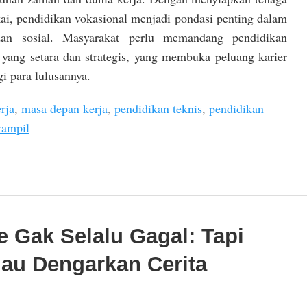
kai, pendidikan vokasional menjadi pondasi penting dalam
n sosial. Masyarakat perlu memandang pendidikan
n yang setara dan strategis, yang membuka peluang karier
gi para lulusannya.
rja
,
masa depan kerja
,
pendidikan teknis
,
pendidikan
rampil
e Gak Selalu Gagal: Tapi
au Dengarkan Cerita